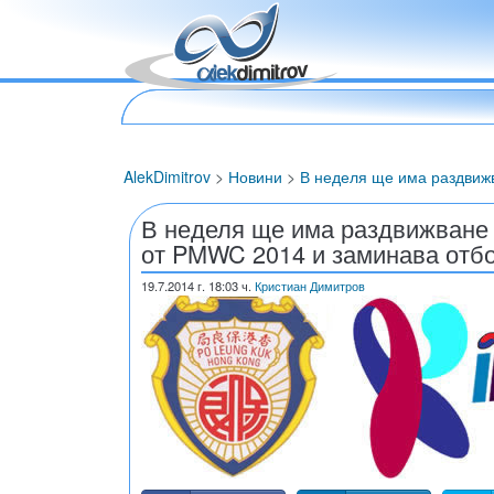
AlekDimitrov
>
Новини
>
В неделя ще има раздвиж
В неделя ще има раздвижване 
от PMWC 2014 и заминава отбо
19.7.2014
г. 18:03 ч.
Кристиан Димитров