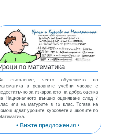
Уроци по математика
За съжаление, често обучението по
математика в редовните учебни часове е
недостатъчно за изкарването на добра оценка
на Националното външно оценяване след 7
клас или на матурите в 12 клас. Тогава на
помощ идват уроците, курсовете и школите по
Математика.
• Вижте предложения •