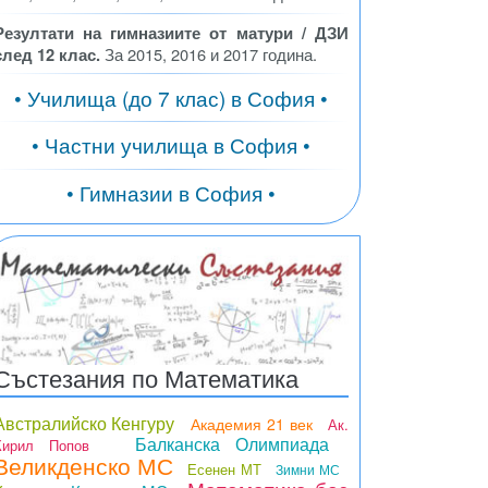
Резултати на гимназиите от матури / ДЗИ
след 12 клас.
За 2015, 2016 и 2017 година.
• Училища (до 7 клас) в София •
• Частни училища в София •
• Гимназии в София •
Състезания по Математика
Австралийско Кенгуру
Академия 21 век
Ак.
Балканска Олимпиада
Кирил Попов
Великденско МС
Есенен МТ
Зимни МС