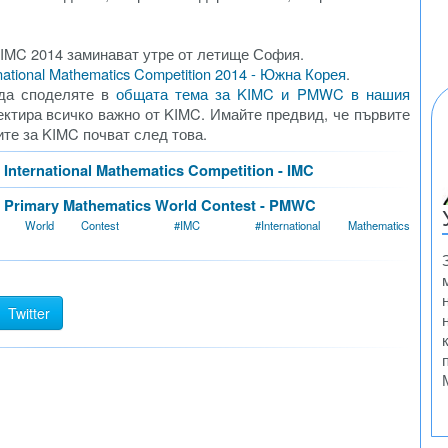
KIMC 2014 заминават утре от летище София.
ational Mathematics Competition 2014 - Южна Корея
.
 да споделяте в
общата тема за KIMC и PMWC в нашия
пектира всичко важно от KIMC. Имайте предвид, че първите
те за KIMC почват след това.
nternational Mathematics Competition - IMC
Primary Mathematics World Contest - PMWC
cs World Contest
#
IMC
#
International Mathematics
Twitter