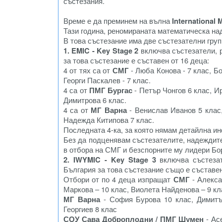
състезания.
Време е да преминем на вълна
International
Тази година, реномираната математическа на
В това състезание има две състезателни груп
1. EMIC - Key Stage 2
включва състезатели, р
за това състезание е съставен от 16 деца:
4 от тях са от
СМГ
- Люба Конова - 7 клас, Б
Георги Паскалев - 7 клас.
4 са от
ПМГ Бургас
- Петър Чонгов 6 клас, И
Димитрова 6 клас.
4 са от
МГ Варна
- Венислав Иванов 5 клас
Надежда Китипова 7 клас.
Последната 4-ка, за която нямам детайлна и
Без да подценявам състезателите, надеждите
в отбора на СМГ и безспорните му лидери Бо
2. IWYMIC - Key Stage 3
включва състезат
България за това състезание също е съставен
Отбори от по 4 деца изпращат
СМГ
- Алекса
Маркова – 10 клас, Виолета Найденова – 9 кл
МГ Варна
- София Бурова 10 клас, Димитъ
Георгиев 8 клас
СОУ Сава Доброплодни / ПМГ Шумен
- Ас