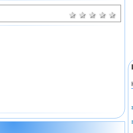
1 звезда
2 звезди
3 звезди
4 звез
5 з