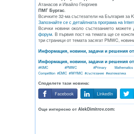
Атанасов и Ивайло Георгиев
ПМГ Бургас
.
Всичките 32-ма състезатели на България за 
Запознайте се с детайлната програма на Intern
Всички новини около състезанието можете
форум
. В първия пост на темата ще се конс
три страници от темата засягат PMWC, новини
Информация, новини, задачи и решения от I
Информация, новини, задачи и решения от 
#
KIMC
#
PMWC
#
Primary Mathemati
Competition
#
EMIC
#
IWYMIC
#
състезание
#
математика
Споделете тази новина:
Facebook
LinkedIn
Още интересно от AlekDimitrov.com: