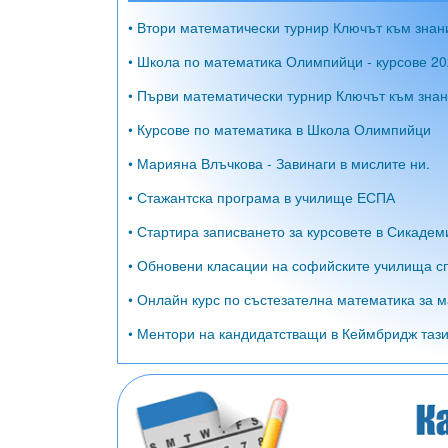
• Втори математически турнир Ключът към знан
• Школа по математика Олимпийци - курсове 20
• Първи математически турнир Ключът към знан
• Курсове по математика в Школа Олимпийци
• Марияна Влъчкова - Завинаги в мислите ни.
• Стажантска програма в училище ЕСПА
• Стартира записването за курсовете в Сикадем
• Обновени класации на софийските училища сп
• Онлайн курс по състезателна математика за м
• Ментори на кандидатстващи в Кеймбридж тази 