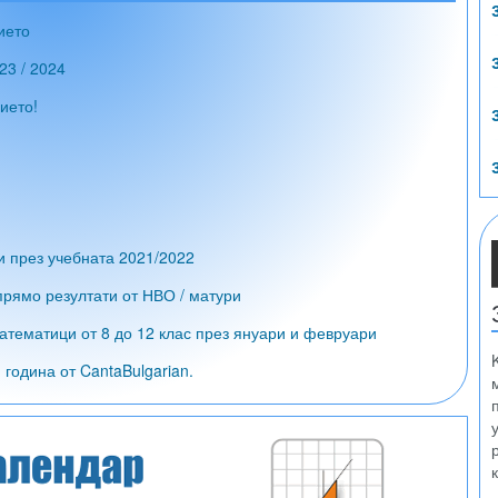
ието
23 / 2024
ието!
и през учебната 2021/2022
рямо резултати от НВО / матури
атематици от 8 до 12 клас през януари и февруари
година от CantaBulgarian.