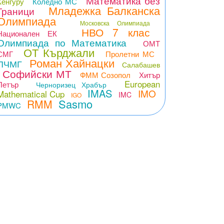
Математика без
Кенгуру
Коледно МС
Младежка Балканска
Граници
Олимпиада
Московска Олимпиада
НВО 7 клас
Национален ЕК
Олимпиада по Математика
ОМТ
ОТ Кърджали
СМГ
Пролетни МС
Роман Хайнацки
ПЧМГ
Салабашев
Софийски МТ
ФММ Созопол
Хитър
European
Петър
Черноризец Храбър
IMAS
IMO
Mathematical Cup
IMC
IGO
Sasmo
RMM
PMWC