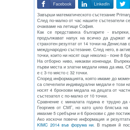
Facebook
LinkedIn
Завърши математическото състезание Primary M
След по-малко от час нашите състезатели се
очакваме на летище София.
Как се представиха българите - въпреки,
продължават напук на всичко да държат и
страхотен резултат от 14 точки на Денислав
международно състезание. След него, в актива
точки, които ни носят още няколко - поне 8 б
На отборно ниво, никакви изненади. Въпрек
първи места и златни медали няма да има. С
е с 3-то място с 32 точки.
Според информацията, която имаме до момент
са спечелили индивидуални медали е този на 
носят 4 бронзови медала на децата от частн
състезател с по-малко от 10 точки.
Сравнение с миналата година е трудно да 
Георгиев от СМГ, но като цяло блясъка на 
имахме 5 сребърни и 6 бронзови с две постиже
Ако изскочи повече информация и резулта
KIMC 2014 във форума ни
. В първия й по