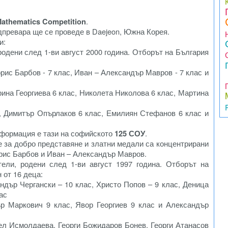
 Mathematics Competition
.
дпревара ще се проведе в Daejeon, Южна Корея.
и:
одени след 1-ви август 2000 година. Отборът на България
орис Барбов - 7 клас, Иван – Александър Мавров - 7 клас и
рина Георгиева 6 клас, Николета Николова 6 клас, Мартина
, Димитър Опърлаков 6 клас, Емилиян Стефанов 6 клас и
нформация е тази на софийското
125 СОУ
.
 за добро представяне и златни медали са концентрирани
рис Барбов и Иван – Александър Мавров.
ели, родени след 1-ви август 1997 година. Отборът на
 от 16 деца:
ндър Чергански – 10 клас, Христо Попов – 9 клас, Деница
ас
р Маркович 9 клас, Явор Георгиев 9 клас и Александър
ел Исмолдаева, Георги Божидаров Бонев, Георги Атанасов