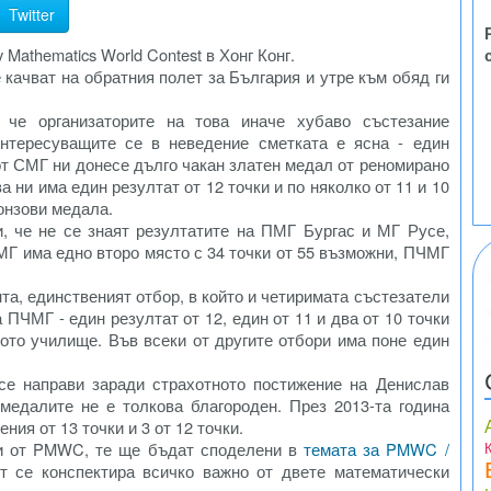
Twitter
athematics World Contest в Хонг Конг.
 качват на обратния полет за България и утре към обяд ги
 че организаторите на това иначе хубаво състезание
нтересуващите се в неведение сметката е ясна - един
 от СМГ ни донесе дълго чакан златен медал от реномирано
 ни има един резултат от 12 точки и по няколко от 11 и 10
ронзови медала.
и, че не се знаят резултатите на ПМГ Бургас и МГ Русе,
МГ има едно второ място с 34 точки от 55 възможни, ПЧМГ
а, единственият отбор, в който и четиримата състезатели
ПЧМГ - един резултат от 12, един от 11 и два от 10 точки
ото училище. Във всеки от другите отбори има поне един
се направи заради страхотното постижение на Денислав
медалите не е толкова благороден. През 2013-та година
ния от 13 точки и 3 от 12 точки.
ти от PMWC, те ще бъдат споделени в
темата за PMWC /
ст се конспектира всичко важно от двете математически