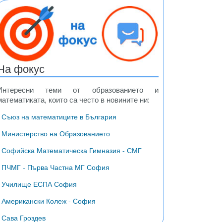
На фокус
Интересни теми от образованието и
математиката, които са често в новините ни:
• Съюз на математиците в България
• Министерство на Образованието
• Софийска Математическа Гимназия - СМГ
• ПЧМГ - Първа Частна МГ София
• Училище ЕСПА София
• Американски Колеж - София
• Сава Гроздев