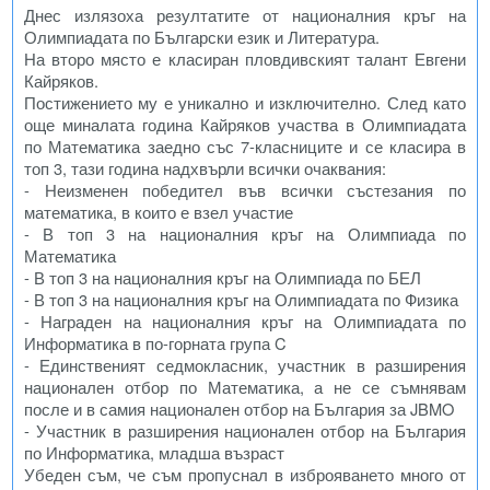
Днес излязоха резултатите от националния кръг на
Олимпиадата по Български език и Литература.
На второ място е класиран пловдивският талант Евгени
Кайряков.
Постижението му е уникално и изключително. След като
още миналата година Кайряков участва в Олимпиадата
по Математика заедно със 7-класниците и се класира в
топ 3, тази година надхвърли всички очаквания:
- Неизменен победител във всички състезания по
математика, в които е взел участие
- В топ 3 на националния кръг на Олимпиада по
Математика
- В топ 3 на националния кръг на Олимпиада по БЕЛ
- В топ 3 на националния кръг на Олимпиадата по Физика
- Награден на националния кръг на Олимпиадата по
Информатика в по-горната група C
- Единственият седмокласник, участник в разширения
национален отбор по Математика, а не се съмнявам
после и в самия национален отбор на България за JBMO
- Участник в разширения национален отбор на България
по Информатика, младша възраст
Убеден съм, че съм пропуснал в изброяването много от