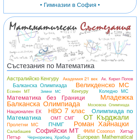
• Гимназии в София •
Състезания по Математика
Австралийско Кенгуру
Академия 21 век
Ак. Кирил Попов
Великденско МС
Балканска Олимпиада
Кенгуру
Коледно МС
Есенен МТ
Зимни МС
Младежка
Математика без Граници
Балканска Олимпиада
Московска Олимпиада
НВО 7 клас
Олимпиада по
Национален ЕК
ОТ Кърджали
Математика
ОМТ СМГ
Роман Хайнацки
ПЧМГ
Пролетни МС
Софийски МТ
ФММ Созопол
Хитър
Салабашев
European Mathematical
Петър
Черноризец Храбър