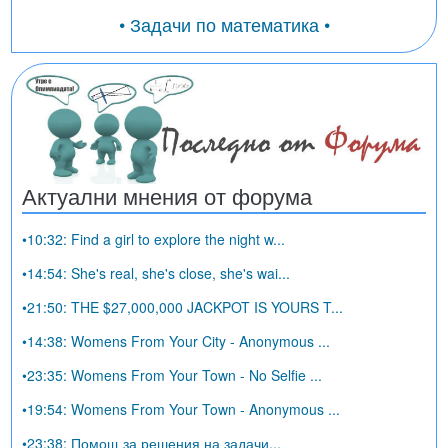
• Задачи по математика •
Актуални мнения от форума
•10:32: Find a girl to explore the night w...
•14:54: She's real, she's close, she's wai...
•21:50: THE $27,000,000 JACKPOT IS YOURS T...
•14:38: Womens From Your City - Anonymous ...
•23:35: Womens From Your Town - No Selfie ...
•19:54: Womens From Your Town - Anonymous ...
•23:38: Помощ за решения на задачи...