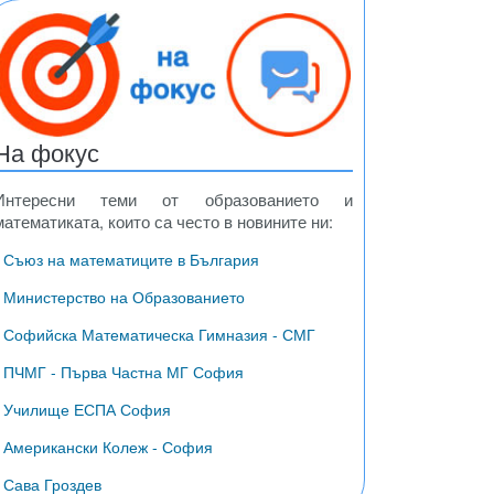
ди
везди
На фокус
Интересни теми от образованието и
математиката, които са често в новините ни:
• Съюз на математиците в България
• Министерство на Образованието
• Софийска Математическа Гимназия - СМГ
• ПЧМГ - Първа Частна МГ София
• Училище ЕСПА София
• Американски Колеж - София
• Сава Гроздев