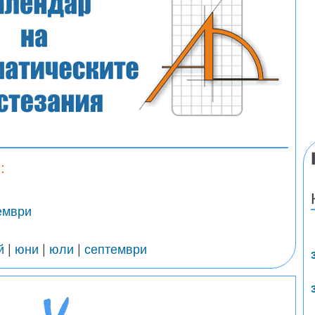
:
ември
й
|
юни
|
юли
|
септември