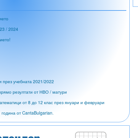
ието
23 / 2024
ието!
и през учебната 2021/2022
рямо резултати от НВО / матури
атематици от 8 до 12 клас през януари и февруари
година от CantaBulgarian.