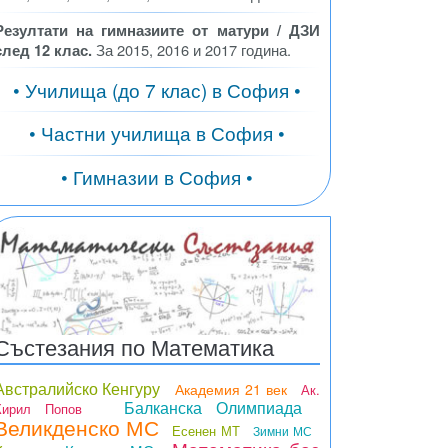
Резултати на гимназиите от матури / ДЗИ
след 12 клас.
За 2015, 2016 и 2017 година.
• Училища (до 7 клас) в София •
• Частни училища в София •
• Гимназии в София •
Състезания по Математика
Австралийско Кенгуру
Академия 21 век
Ак.
Балканска Олимпиада
Кирил Попов
Великденско МС
Есенен МТ
Зимни МС