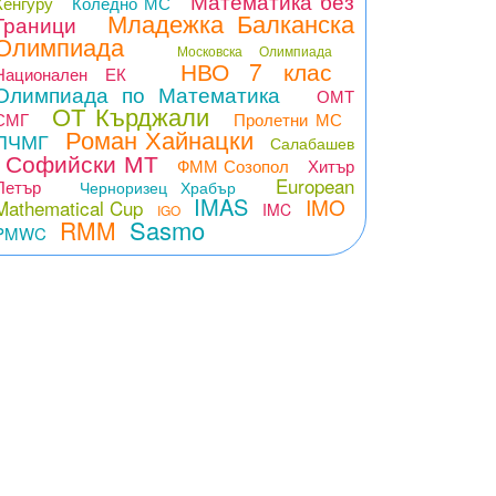
Математика без
Кенгуру
Коледно МС
Младежка Балканска
Граници
Олимпиада
Московска Олимпиада
НВО 7 клас
Национален ЕК
Олимпиада по Математика
ОМТ
ОТ Кърджали
СМГ
Пролетни МС
Роман Хайнацки
ПЧМГ
Салабашев
Софийски МТ
ФММ Созопол
Хитър
European
Петър
Черноризец Храбър
IMAS
IMO
Mathematical Cup
IMC
IGO
Sasmo
RMM
PMWC