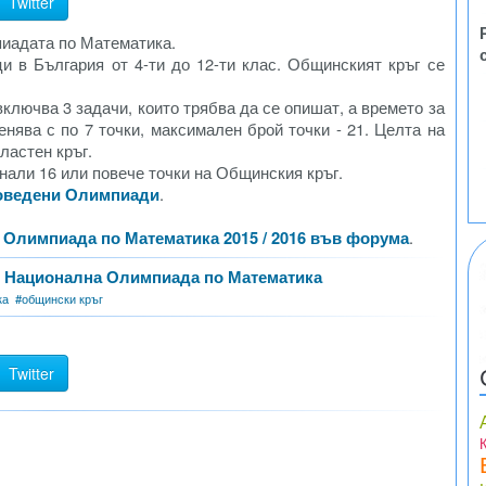
Twitter
пиадата по Математика.
и в България от 4-ти до 12-ти клас. Общинският кръг се
ключва 3 задачи, които трябва да се опишат, а времето за
енява с по 7 точки, максимален брой точки - 21. Целта на
ластен кръг.
гнали 16 или повече точки на Общинския кръг.
проведени Олимпиади
.
а Олимпиада по Математика 2015 / 2016 във форума
.
т Национална Олимпиада по Математика
ка
#
общински кръг
Twitter