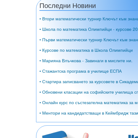
Последни Новини
• Втори математически турнир Ключът към знан
• Школа по математика Олимпийци - курсове 20
• Първи математически турнир Ключът към знан
• Курсове по математика в Школа Олимпийци
• Марияна Влъчкова - Завинаги в мислите ни.
• Стажантска програма в училище ЕСПА
• Стартира записването за курсовете в Сикадем
• Обновени класации на софийските училища сп
• Онлайн курс по състезателна математика за м
• Ментори на кандидатстващи в Кеймбридж тази 