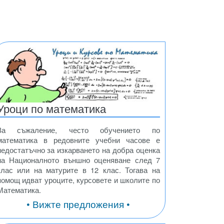
Уроци по математика
За съжаление, често обучението по
математика в редовните учебни часове е
недостатъчно за изкарването на добра оценка
на Националното външно оценяване след 7
клас или на матурите в 12 клас. Тогава на
помощ идват уроците, курсовете и школите по
Математика.
• Вижте предложения •