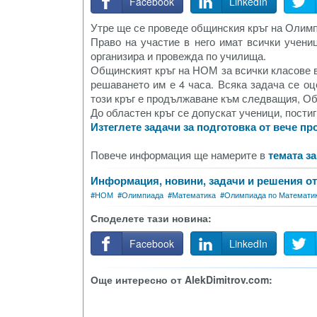
Facebook
LinkedIn
Утре ще се проведе общинския кръг на Олим
Право на участие в него имат всички учениц
организира и провежда по училища.
Общинският кръг на НОМ за всички класове в
решаването им е 4 часа. Всяка задача се оц
този кръг е продължаване към следващия, Об
До областен кръг се допускат ученици, пости
Изтеглете задачи за подготовка от вече 
Повече информация ще намерите в
темата з
Информация, новини, задачи и решения о
#
НОМ
#
Олимпиада
#
Математика
#
Олимпиада по Математи
Споделете тази новина:
Facebook
LinkedIn
Още интересно от AlekDimitrov.com: