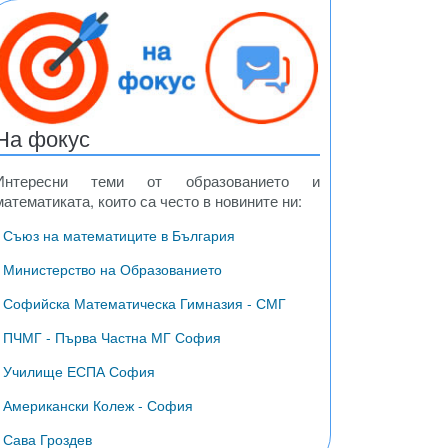
На фокус
Интересни теми от образованието и
математиката, които са често в новините ни:
ди
везди
• Съюз на математиците в България
• Министерство на Образованието
• Софийска Математическа Гимназия - СМГ
• ПЧМГ - Първа Частна МГ София
• Училище ЕСПА София
• Американски Колеж - София
• Сава Гроздев