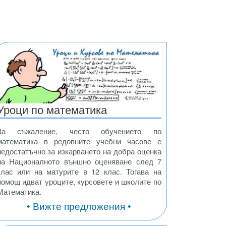
Уроци по математика
За съжаление, често обучението по
математика в редовните учебни часове е
недостатъчно за изкарването на добра оценка
на Националното външно оценяване след 7
клас или на матурите в 12 клас. Тогава на
помощ идват уроците, курсовете и школите по
Математика.
• Вижте предложения •