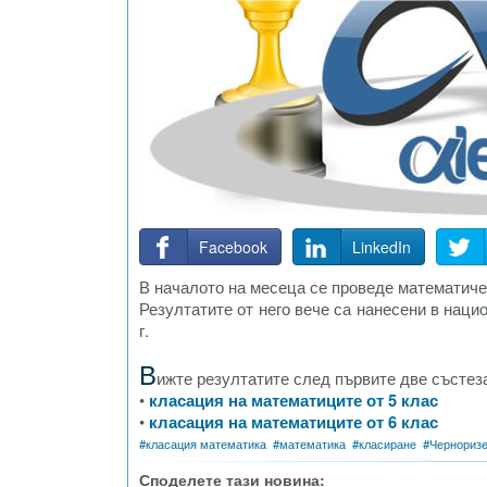
Facebook
LinkedIn
В началото на месеца се проведе математиче
Резултатите от него вече са нанесени в нацио
г.
В
ижте резултатите след първите две състез
•
класация на математиците от 5 клас
•
класация на математиците от 6 клас
#
класация математика
#
математика
#
класиране
#
Чернориз
Споделете тази новина: