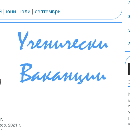
й
|
юни
|
юли
|
септември
г.
фев. 2021 г.