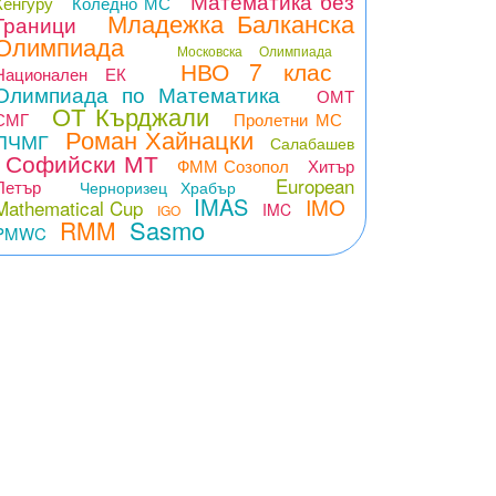
Математика без
Кенгуру
Коледно МС
Младежка Балканска
Граници
Олимпиада
Московска Олимпиада
НВО 7 клас
Национален ЕК
Олимпиада по Математика
ОМТ
ОТ Кърджали
СМГ
Пролетни МС
Роман Хайнацки
ПЧМГ
Салабашев
Софийски МТ
ФММ Созопол
Хитър
European
Петър
Черноризец Храбър
IMAS
IMO
Mathematical Cup
IMC
IGO
Sasmo
RMM
PMWC