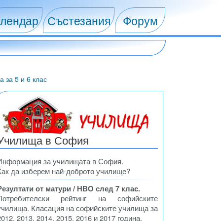
лендар
Състезания
Форум
 за 5 и 6 клас
Училища в София
Информация за училищата в София.
Как да изберем най-доброто училище?
Резултати от матури / НВО след 7 клас.
Потребителски рейтинг на софийските
училища. Класация на софийските училища за
2012, 2013, 2014, 2015, 2016 и 2017 година.