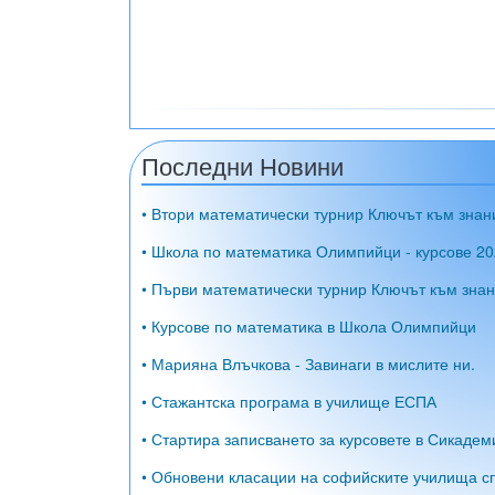
Последни Новини
• Втори математически турнир Ключът към знан
• Школа по математика Олимпийци - курсове 20
• Първи математически турнир Ключът към знан
• Курсове по математика в Школа Олимпийци
• Марияна Влъчкова - Завинаги в мислите ни.
• Стажантска програма в училище ЕСПА
• Стартира записването за курсовете в Сикадем
• Обновени класации на софийските училища сп