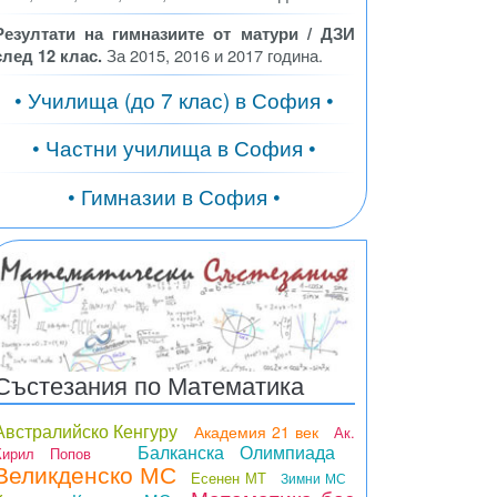
Резултати на гимназиите от матури / ДЗИ
след 12 клас.
За 2015, 2016 и 2017 година.
• Училища (до 7 клас) в София •
• Частни училища в София •
• Гимназии в София •
Състезания по Математика
Австралийско Кенгуру
Академия 21 век
Ак.
Балканска Олимпиада
Кирил Попов
Великденско МС
Есенен МТ
Зимни МС