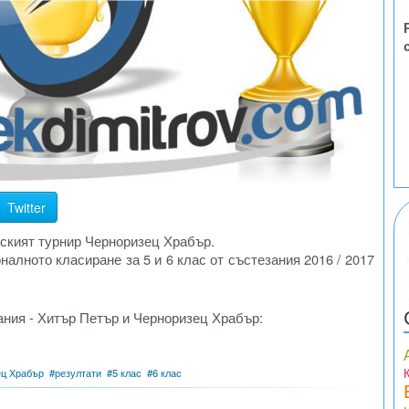
Twitter
ският турнир Черноризец Храбър.
налното класиране за 5 и 6 клас от състезания 2016 / 2017
ания - Хитър Петър и Черноризец Храбър:
ец Храбър
#
резултати
#
5 клас
#
6 клас