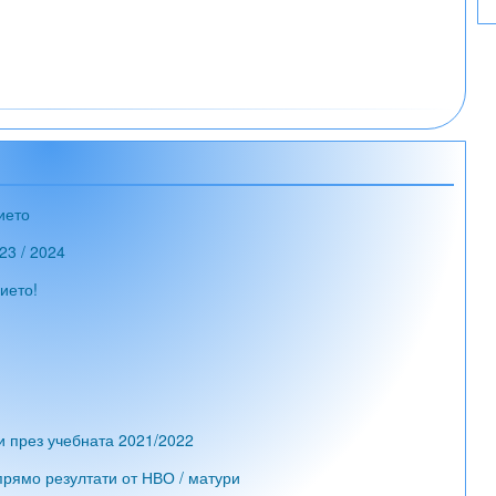
ието
23 / 2024
ието!
и през учебната 2021/2022
рямо резултати от НВО / матури