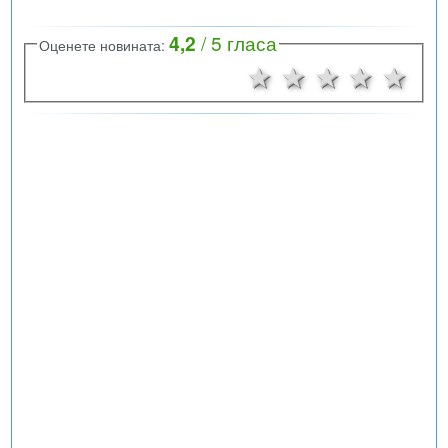
4,2
/
5
гласа
Оценете новината:
1 звезда
2 звезди
3 звезд
4 зв
5 