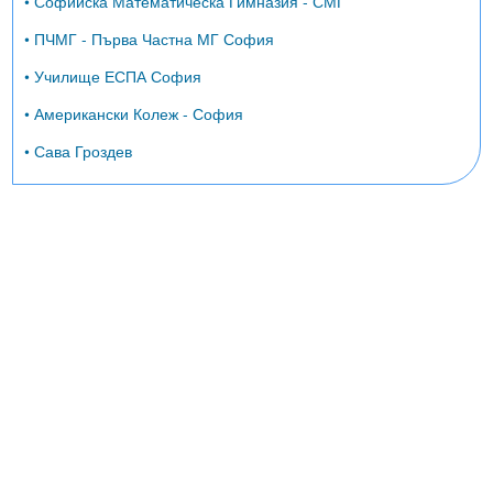
• Софийска Математическа Гимназия - СМГ
• ПЧМГ - Първа Частна МГ София
• Училище ЕСПА София
• Американски Колеж - София
• Сава Гроздев