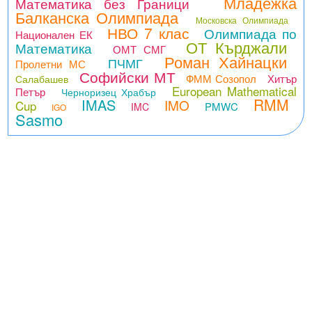
Младежка
Математика без Граници
Балканска Олимпиада
Московска Олимпиада
НВО 7 клас
Олимпиада по
Национален ЕК
ОТ Кърджали
Математика
ОМТ СМГ
Роман Хайнацки
ПЧМГ
Пролетни МС
Софийски МТ
ФММ Созопол
Хитър
Салабашев
European Mathematical
Петър
Черноризец Храбър
RMM
IMAS
IMO
Cup
PMWC
IMC
IGO
Sasmo