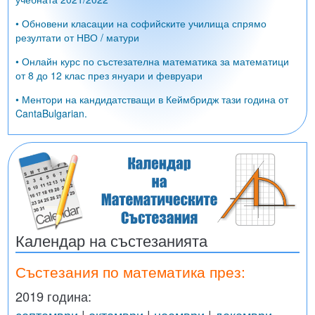
• Обновени класации на софийските училища спрямо
резултати от НВО / матури
• Онлайн курс по състезателна математика за математици
от 8 до 12 клас през януари и февруари
• Ментори на кандидатстващи в Кеймбридж тази година от
CantaBulgarian.
Календар на състезанията
Състезания по математика през:
2019 година: