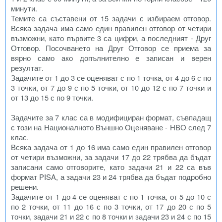
минути.
Темите са съставени от 15 задачи с избираем отговор.
Всяка задача има само един правилен отговор от четири
възможни, като първите 3 са цифри, а последният - Друг
Отговор. Посочването на Друг Отговор се приема за
вярно само ако допълнително е записан и верен
резултат.
Задачите от 1 до 3 се оценяват с по 1 точка, от 4 до 6 с по
3 точки, от 7 до 9 с по 5 точки, от 10 до 12 с по 7 точки и
от 13 до 15 с по 9 точки.
Задачите за 7 клас са в модифициран формат, съвпадащ
с този на Националното Външно Оценяване - НВО след 7
клас.
Всяка задача от 1 до 16 има само един правилен отговор
от четири възможни, за задачи 17 до 22 трябва да бъдат
записани само отговорите, като задачи 21 и 22 са във
формат PISA, а задачи 23 и 24 трябва да бъдат подробно
решени.
Задачите от 1 до 4 се оценяват с по 1 точка, от 5 до 10 с
по 2 точки, от 11 до 16 с по 3 точки, от 17 до 20 с по 5
точки, задачи 21 и 22 с по 8 точки и задачи 23 и 24 с по 15