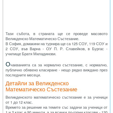
Тази събота, в страната ще се проведе масовото
Великденско Математическо Състезание.
В София, домакини на турнира ще са 125 СОУ, 119 СОУ и
2 СОУ, във Варна - ОУ П. Р. Славейков, в Бургас -
училище Братя Миладинови.
О
чакванията са за нормално състезание, с нормално,
публично обявено класиране - нещо рядко виждано през
последните месеци.
Детайли за Великденско
Математическо Състезание
Великденското математическо състезание е за ученици
от 1 до 12 клас.
Времето за решение на темите със задачи за ученици от
1 и 2 клас е 90 минути, а за всички по-горни класове - 120