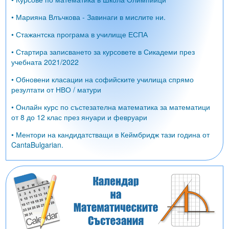
• Марияна Влъчкова - Завинаги в мислите ни.
• Стажантска програма в училище ЕСПА
• Стартира записването за курсовете в Сикадеми през
учебната 2021/2022
• Обновени класации на софийските училища спрямо
резултати от НВО / матури
• Онлайн курс по състезателна математика за математици
от 8 до 12 клас през януари и февруари
• Ментори на кандидатстващи в Кеймбридж тази година от
CantaBulgarian.