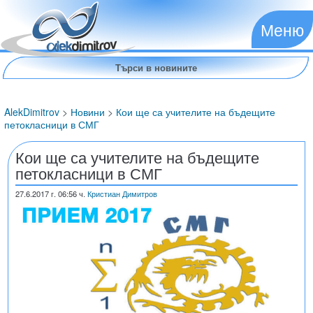
Меню
AlekDimitrov
>
Новини
>
Кои ще са учителите на бъдещите
петокласници в СМГ
Кои ще са учителите на бъдещите
петокласници в СМГ
27.6.2017
г. 06:56 ч.
Кристиан Димитров