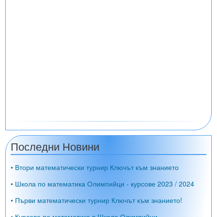
Последни Новини
• Втори математически турнир Ключът към знанието
• Школа по математика Олимпийци - курсове 2023 / 2024
• Първи математически турнир Ключът към знанието!
• Курсове по математика в Школа Олимпийци