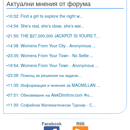
Актуални мнения от форума
•10:32: Find a girl to explore the night w...
•14:54: She's real, she's close, she's wai...
•21:50: THE $27,000,000 JACKPOT IS YOURS T...
•14:38: Womens From Your City - Anonymous ...
•23:35: Womens From Your Town - No Selfie ...
•19:54: Womens From Your Town - Anonymous ...
•23:38: Помощ за решения на задачи...
•11:35: Информация и мнения за MACMILLAN ...
•07:51: Обновяване на AlekDimitrov.com Фо...
•11:30: Софийски Математически Турнир - С...
Facebook
RSS