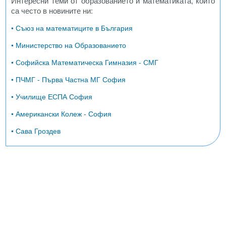
Интересни теми от образованието и математиката, които
са често в новините ни:
• Съюз на математиците в България
• Министерство на Образованието
• Софийска Математическа Гимназия - СМГ
• ПЧМГ - Първа Частна МГ София
• Училище ЕСПА София
• Американски Колеж - София
• Сава Гроздев