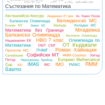
Състезания по Математика
Австралийско Кенгуру
Академия 21 век
Ак. Кирил Попов
Великденско МС
Балканска Олимпиада
Кенгуру
Коледно МС
Есенен МТ
Зимни МС
Младежка
Математика без Граници
Балканска Олимпиада
Московска Олимпиада
НВО 7 клас
Олимпиада по
Национален ЕК
ОТ Кърджали
Математика
ОМТ СМГ
Роман Хайнацки
ПЧМГ
Пролетни МС
Софийски МТ
ФММ Созопол
Хитър
Салабашев
European Mathematical
Петър
Черноризец Храбър
RMM
IMAS
IMO
Cup
PMWC
IMC
IGO
Sasmo