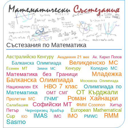
Състезания по Математика
Австралийско Кенгуру
Академия 21 век
Ак. Кирил Попов
Великденско МС
Балканска Олимпиада
Кенгуру
Коледно МС
Есенен МТ
Зимни МС
Младежка
Математика без Граници
Балканска Олимпиада
Московска Олимпиада
НВО 7 клас
Олимпиада по
Национален ЕК
ОТ Кърджали
Математика
ОМТ СМГ
Роман Хайнацки
ПЧМГ
Пролетни МС
Софийски МТ
ФММ Созопол
Хитър
Салабашев
European Mathematical
Петър
Черноризец Храбър
RMM
IMAS
IMO
Cup
PMWC
IMC
IGO
Sasmo