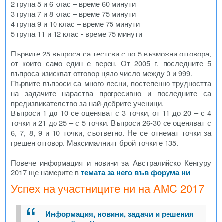
2 група 5 и 6 клас – време 60 минути
3 група 7 и 8 клас – време 75 минути
4 група 9 и 10 клас – време 75 минути
5 група 11 и 12 клас - време 75 минути
Първите 25 въпроса са тестови с по 5 възможни отговора,
от които само един е верен. От 2005 г. последните 5
въпроса изискват отговор цяло число между 0 и 999.
Първите въпроси са много лесни, постепенно трудността
на задачите нараства прогресивно и последните са
предизвикателство за най-добрите ученици.
Въпроси 1 до 10 се оценяват с 3 точки, от 11 до 20 – с 4
точки и 21 до 25 – с 5 точки. Въпроси 26-30 се оценяват с
6, 7, 8, 9 и 10 точки, съответно. Не се отнемат точки за
грешен отговор. Максималният брой точки е 135.
Повече информация и новини за Австралийско Кенгуру
2017 ще намерите в
темата за него във форума ни
Успех на участниците ни на AMC 2017
Информация, новини, задачи и решения