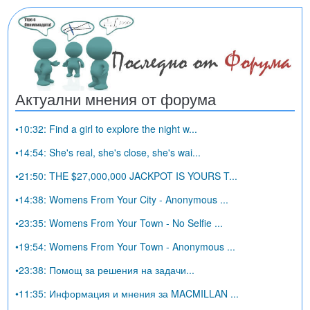
Актуални мнения от форума
•10:32: Find a girl to explore the night w...
•14:54: She's real, she's close, she's wai...
•21:50: THE $27,000,000 JACKPOT IS YOURS T...
•14:38: Womens From Your City - Anonymous ...
•23:35: Womens From Your Town - No Selfie ...
•19:54: Womens From Your Town - Anonymous ...
•23:38: Помощ за решения на задачи...
•11:35: Информация и мнения за MACMILLAN ...