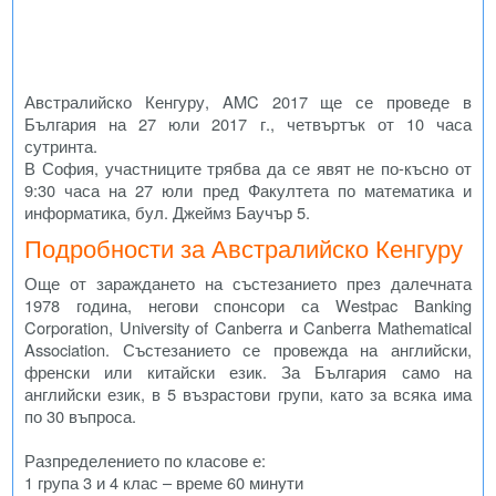
Австралийско Кенгуру, AMC 2017 ще се проведе в
България на 27 юли 2017 г., четвъртък от 10 часа
сутринта.
В София, участниците трябва да се явят не по-късно от
9:30 часа на 27 юли пред Факултета по математика и
информатика, бул. Джеймз Баучър 5.
Подробности за Австралийско Кенгуру
Още от зараждането на състезанието през далечната
1978 година, негови спонсори са Westpac Banking
Corporation, University of Canberra и Canberra Mathematical
Association. Състезанието се провежда на английски,
френски или китайски език. За България само на
английски език, в 5 възрастови групи, като за всяка има
по 30 въпроса.
Разпределението по класове е:
1 група 3 и 4 клас – време 60 минути