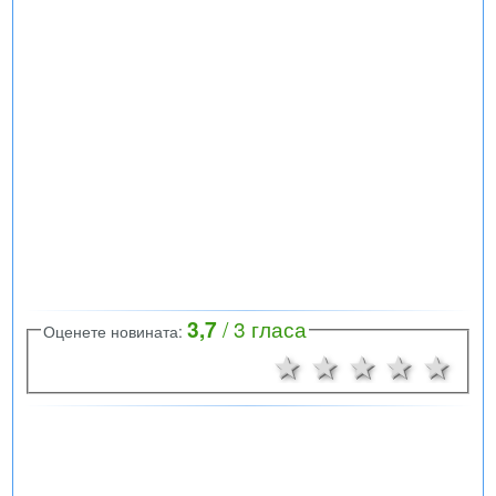
3,7
/
3
гласа
Оценете новината:
1 звезда
2 звезди
3 звезд
4 зв
5 