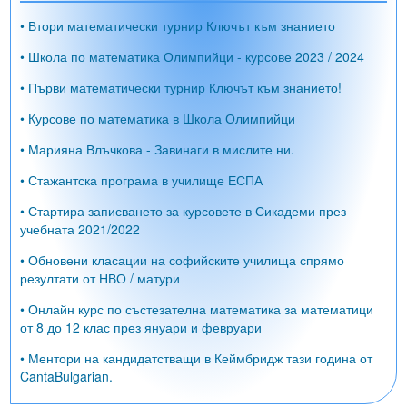
• Втори математически турнир Ключът към знанието
• Школа по математика Олимпийци - курсове 2023 / 2024
• Първи математически турнир Ключът към знанието!
• Курсове по математика в Школа Олимпийци
• Марияна Влъчкова - Завинаги в мислите ни.
• Стажантска програма в училище ЕСПА
• Стартира записването за курсовете в Сикадеми през
учебната 2021/2022
• Обновени класации на софийските училища спрямо
резултати от НВО / матури
• Онлайн курс по състезателна математика за математици
от 8 до 12 клас през януари и февруари
• Ментори на кандидатстващи в Кеймбридж тази година от
CantaBulgarian.