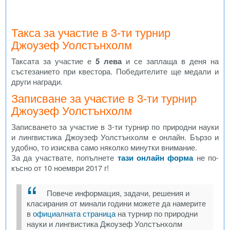
Такса за участие в 3-ти турнир
Джоузеф Уолстънхолм
Таксата за участие е
5 лева
и се заплаща в деня на
състезанието при квестора. Победителите ще медали и
други награди.
Записване за участие в 3-ти турнир
Джоузеф Уолстънхолм
Записването за участие в 3-ти турнир по природни науки
и лингвистика Джоузеф Уолстънхолм е онлайн. Бързо и
удобно, то изисква само няколко минутки внимание.
За да участвате, попълнете
тази онлайн форма
не по-
късно от 10 ноември 2017 г!
Повече информация, задачи, решения и
класирания от минали години можете да намерите
в
официалната страница
на турнир по природни
науки и лингвистика Джоузеф Уолстънхолм