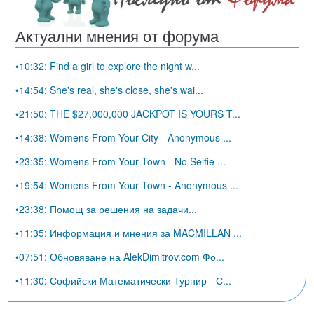
Актуални мнения от форума
•10:32: Find a girl to explore the night w...
•14:54: She's real, she's close, she's wai...
•21:50: THE $27,000,000 JACKPOT IS YOURS T...
•14:38: Womens From Your City - Anonymous ...
•23:35: Womens From Your Town - No Selfie ...
•19:54: Womens From Your Town - Anonymous ...
•23:38: Помощ за решения на задачи...
•11:35: Информация и мнения за MACMILLAN ...
•07:51: Обновяване на AlekDimitrov.com Фо...
•11:30: Софийски Математически Турнир - С...