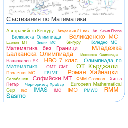
Състезания по Математика
Австралийско Кенгуру
Академия 21 век
Ак. Кирил Попов
Великденско МС
Балканска Олимпиада
Кенгуру
Коледно МС
Есенен МТ
Зимни МС
Младежка
Математика без Граници
Балканска Олимпиада
Московска Олимпиада
НВО 7 клас
Олимпиада по
Национален ЕК
ОТ Кърджали
Математика
ОМТ СМГ
Роман Хайнацки
ПЧМГ
Пролетни МС
Софийски МТ
ФММ Созопол
Хитър
Салабашев
European Mathematical
Петър
Черноризец Храбър
RMM
IMAS
IMO
Cup
PMWC
IMC
IGO
Sasmo