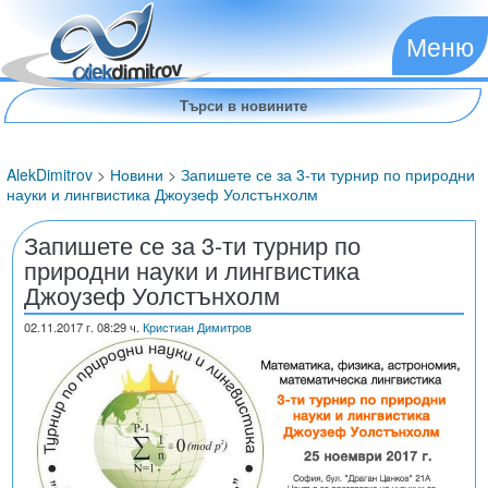
Меню
AlekDimitrov
>
Новини
>
Запишете се за 3-ти турнир по природни
науки и лингвистика Джоузеф Уолстънхолм
Запишете се за 3-ти турнир по
природни науки и лингвистика
Джоузеф Уолстънхолм
02.11.2017
г. 08:29 ч.
Кристиан Димитров