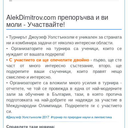
AlekDimitrov.com препоръчва и ви
моли - Участвайте!
• Турнирът Джоузеф Уолстънхолм е уникален за страната
ни и комбинира задачи от няколко интересни области.
• Организаторите на турнира са ученици, които се
нуждаят от вашата подкрепа!
•
С участието си ще спечелите двойно
- първо, ще сте
част от много интересно състезание, второ, ще
подкрепите ваши съученици, които правят нещо
смислено и интересно.
• Организаторите са вложили много усилия в турнира -
отчетете, че той се провежда в една от най-модерните
зали за обучение в България, тази, в която протича
подготовката на най-добрите ни надежди за участие в
Международни Олимпиади. Подкрепете ги с участието
си.
#
Джоузеф Уолстънхолм 2017
#
турнир по природни науки и лингвистика
Споделете тази новина: