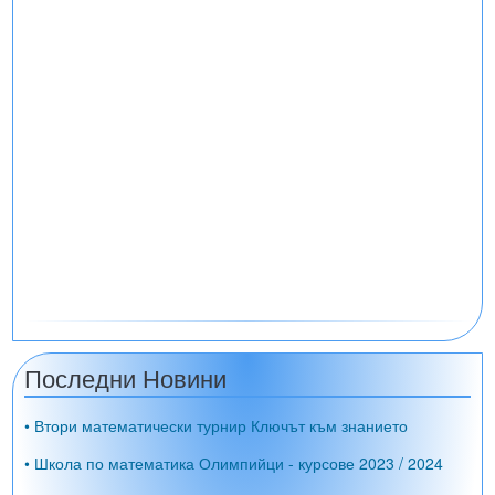
Последни Новини
• Втори математически турнир Ключът към знанието
• Школа по математика Олимпийци - курсове 2023 / 2024