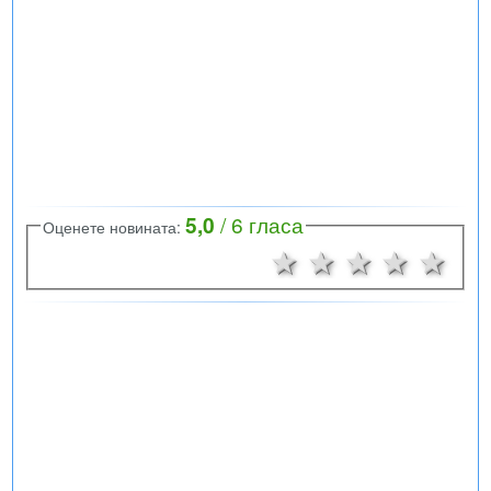
5,0
/
6
гласа
Оценете новината:
1 звезда
2 звезди
3 звезд
4 зв
5 