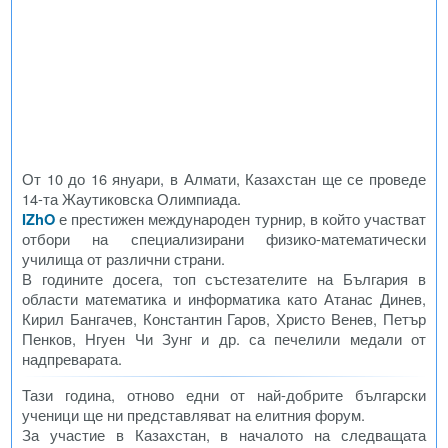
От 10 до 16 януари, в Алмати, Казахстан ще се проведе
14-та Жаутиковска Олимпиада.
IZhO
е престижен международен турнир, в който участват
отбори на специализирани физико-математически
училища от различни страни.
В годините досега, топ състезателите на България в
области математика и информатика като Атанас Динев,
Кирил Бангачев, Константин Гаров, Христо Венев, Петър
Пенков, Нгуен Чи Зунг и др. са печелили медали от
надпреварата.
Тази година, отново едни от най-добрите български
ученици ще ни представляват на елитния форум.
За участие в Казахстан, в началото на следващата