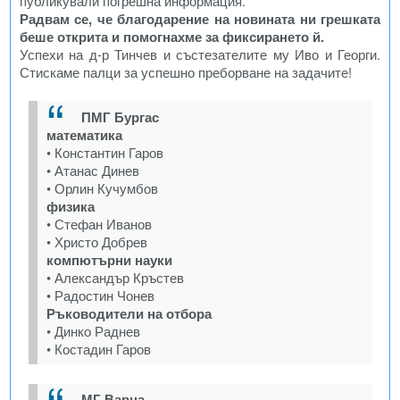
публикували погрешна информация.
Радвам се, че благодарение на новината ни грешката
беше открита и помогнахме за фиксирането й.
Успехи на д-р Тинчев и състезателите му Иво и Георги.
Стискаме палци за успешно преборване на задачите!
ПМГ Бургас
математика
• Константин Гаров
• Атанас Динев
• Орлин Кучумбов
физика
• Стефан Иванов
• Христо Добрев
компютърни науки
• Александър Кръстев
• Радостин Чонев
Ръководители на отбора
• Динко Раднев
• Костадин Гаров
МГ Варна