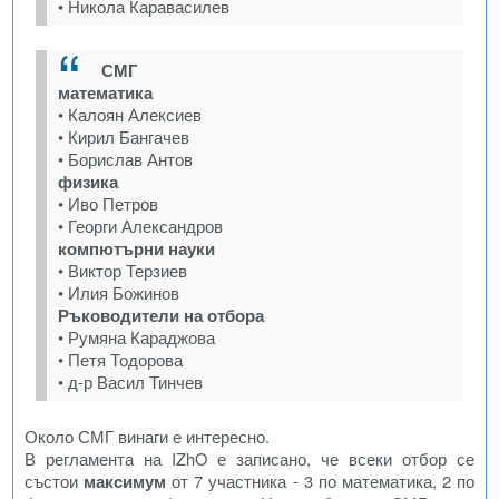
• Никола Каравасилев
СМГ
математика
• Калоян Алексиев
• Кирил Бангачев
• Борислав Антов
физика
• Иво Петров
• Георги Александров
компютърни науки
• Виктор Терзиев
• Илия Божинов
Ръководители на отбора
• Румяна Караджова
• Петя Тодорова
• д-р Васил Тинчев
Около СМГ винаги е интересно.
В регламента на IZhO е записано, че всеки отбор се
състои
максимум
от 7 участника - 3 по математика, 2 по