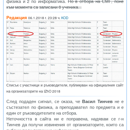
физика и 2 по информатика.
Но в отбора на СМГ, поне
към момента са записани 8 ученика...
Редакция
06.1.2018 г. 23:28 ч.
KOD
Списък с участници и ръководители, публикуван на официалния сайт
на организаторите на IZhO 2018
След подаден сигнал, се оказа, че
Васил Тинчев
не е
състезател по физика, а преподавател по предмета и е
един от ръководителите на отбора.
Неточността в сайта ни е поправена, надявам се г-н
Тинчев да получи извинения от организаторите, които са