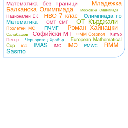
Младежка
Математика без Граници
Балканска Олимпиада
Московска Олимпиада
НВО 7 клас
Олимпиада по
Национален ЕК
ОТ Кърджали
Математика
ОМТ СМГ
Роман Хайнацки
ПЧМГ
Пролетни МС
Софийски МТ
ФММ Созопол
Хитър
Салабашев
European Mathematical
Петър
Черноризец Храбър
RMM
IMAS
IMO
Cup
PMWC
IMC
IGO
Sasmo