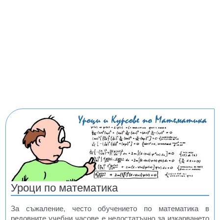
Уроци по математика
За съжаление, често обучението по математика в
редовните учебни часове е недостатъчно за изкарването