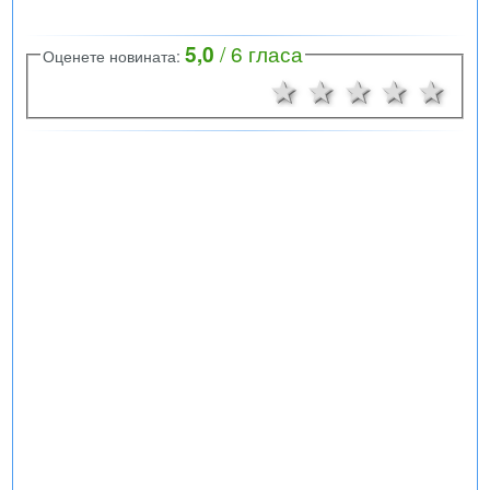
5,0
/
6
гласа
Оценете новината:
1 звезда
2 звезди
3 звезд
4 зв
5 