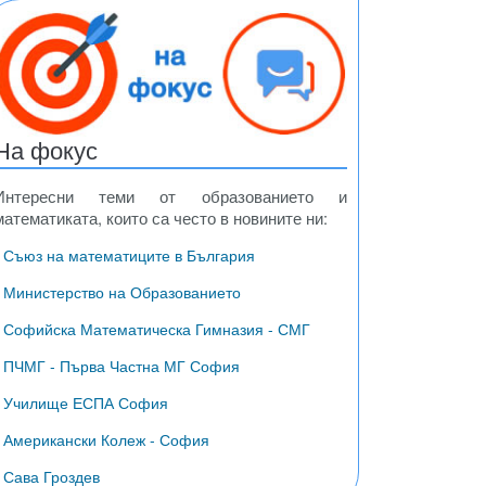
На фокус
Интересни теми от образованието и
математиката, които са често в новините ни:
• Съюз на математиците в България
• Министерство на Образованието
• Софийска Математическа Гимназия - СМГ
• ПЧМГ - Първа Частна МГ София
• Училище ЕСПА София
• Американски Колеж - София
• Сава Гроздев