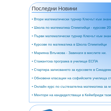
Последни Новини
• Втори математически турнир Ключът към знан
• Школа по математика Олимпийци - курсове 20
• Първи математически турнир Ключът към знан
• Курсове по математика в Школа Олимпийци
• Марияна Влъчкова - Завинаги в мислите ни.
• Стажантска програма в училище ЕСПА
• Стартира записването за курсовете в Сикадем
• Обновени класации на софийските училища сп
• Онлайн курс по състезателна математика за м
• Ментори на кандидатстващи в Кеймбридж тази 