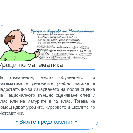
Уроци по математика
За съжаление, често обучението по
математика в редовните учебни часове е
недостатъчно за изкарването на добра оценка
на Националното външно оценяване след 7
клас или на матурите в 12 клас. Тогава на
помощ идват уроците, курсовете и школите по
Математика.
• Вижте предложения •