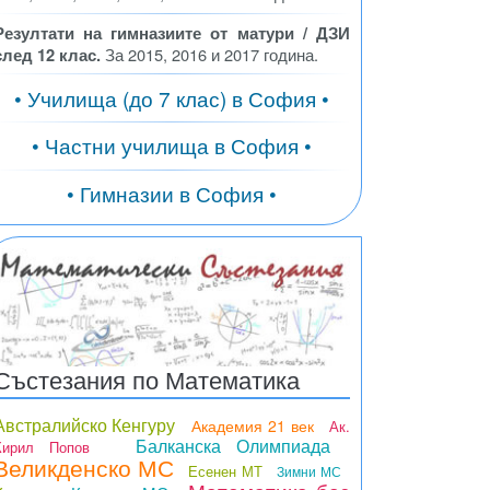
Резултати на гимназиите от матури / ДЗИ
след 12 клас.
За 2015, 2016 и 2017 година.
• Училища (до 7 клас) в София •
• Частни училища в София •
• Гимназии в София •
Състезания по Математика
Австралийско Кенгуру
Академия 21 век
Ак.
Балканска Олимпиада
Кирил Попов
Великденско МС
Есенен МТ
Зимни МС