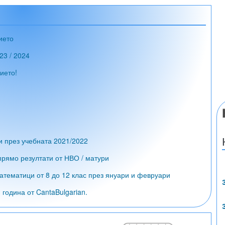
ието
23 / 2024
ието!
и през учебната 2021/2022
рямо резултати от НВО / матури
атематици от 8 до 12 клас през януари и февруари
година от CantaBulgarian.