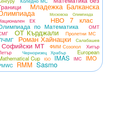
Математика без
Кенгуру
Коледно МС
Младежка Балканска
Граници
Олимпиада
Московска Олимпиада
НВО 7 клас
Национален ЕК
Олимпиада по Математика
ОМТ
ОТ Кърджали
СМГ
Пролетни МС
Роман Хайнацки
ПЧМГ
Салабашев
Софийски МТ
ФММ Созопол
Хитър
European
Петър
Черноризец Храбър
IMAS
IMO
Mathematical Cup
IMC
IGO
Sasmo
RMM
PMWC