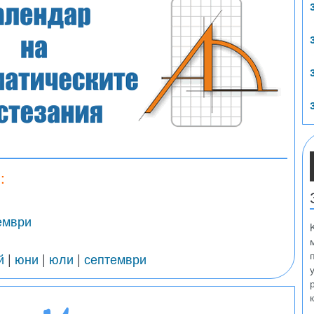
:
ември
й
|
юни
|
юли
|
септември