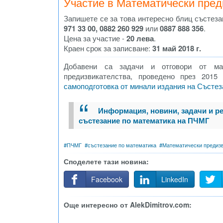
Участие в Математически пред
Запишете се за това интересно блиц състеза
971 33 00, 0882 260 929
или
0887 888 356
.
Цена за участие -
20 лева
.
Краен срок за записване:
31 май 2018 г.
Добавени са задачи и отговори от ма
предизвикателства, проведено през 201
самоподготовка от минали издания на Състе
Информация, новини, задачи и р
състезание по математика на ПЧМГ
#
ПЧМГ
#
състезание по математика
#
Математически предизв
Споделете тази новина:
Facebook
LinkedIn
Още интересно от AlekDimitrov.com: