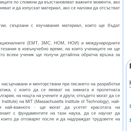
ениците по спомени да възстановяват важните моменти, ако
няват и да изпускат материал, ако се наложи да отсъстват
ии, свързани с изучавания материал, които ще бъдат
 националните (ЕМТ, ЗМС, НОМ, НОИ) и международните
стезания в извънучебно време, на които учениците ни ще
ато всеки ученик ще получи детайлна обратна връзка за
т насърчавани и менторствани при писането на разработки
тика, с които да се явяват на зимната и пролетната
гария, на нощта на учените и други, откъдето могат да се
stitute) на MIT (Massachusetts Institute of Technology), най-
 и най-важното - ще могат да усетят красотата на
ознаят с фундаментите на тази наука, да се научат да
които да отговарят после и да надграждат трудовете на