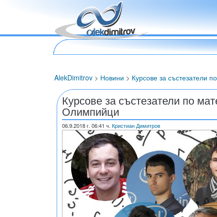
AlekDimitrov
>
Новини
>
Курсове за състезатели 
Курсове за състезатели по ма
Олимпийци
06.9.2018
г. 06:41 ч.
Кристиан Димитров