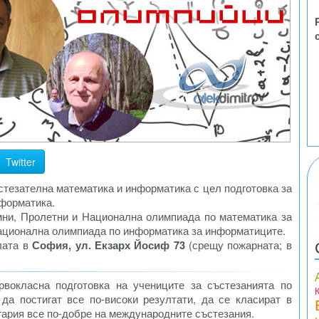
Twitter
стезателна математика и информатика с цел подготовка за
нформатика.
мни, Пролетни и Национална олимпиада по математика за
Национална олимпиада по информатика за информатиците.
лата в
София, ул. Екзарх Йосиф 73
(срещу пожарната; в
окласна подготовка на учениците за състезанията по
да постигат все по-високи резултати, да се класират в
гария все по-добре на международните състезания.