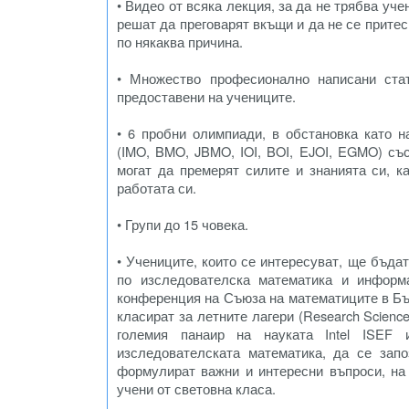
• Видео от всяка лекция, за да не трябва уч
решат да преговарят вкъщи и да не се притес
по някаква причина.
• Множество професионално написани стат
предоставени на учениците.
• 6 пробни олимпиади, в обстановка като
(IMO, BMO, JBMO, IOI, BOI, EJOI, EGMO) съ
могат да премерят силите и знанията си, к
работата си.
• Групи до 15 човека.
• Учениците, които се интересуват, ще бъда
по изследователска математика и информа
конференция на Съюза на математиците в Бъл
класират за летните лагери (Research Science In
големия панаир на науката Intel ISEF
изследователската математика, да се зап
формулират важни и интересни въпроси, на 
учени от световна класа.