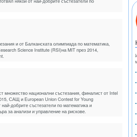
готвял някои от най-добрите състезатели по
езания и от Балканската олимпиада по математика,
earch Science Institute (RSI)на MIT през 2014,
t.
т множество национални състезания, финалист от Intel
’2015, САЩ и European Union Contest for Young
от най-добрите състезатели по математика и
ра за анализи и управление на рискове.