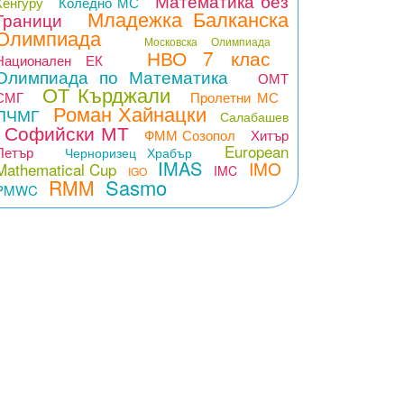
Математика без
Кенгуру
Коледно МС
Младежка Балканска
Граници
Олимпиада
Московска Олимпиада
НВО 7 клас
Национален ЕК
Олимпиада по Математика
ОМТ
ОТ Кърджали
СМГ
Пролетни МС
Роман Хайнацки
ПЧМГ
Салабашев
Софийски МТ
ФММ Созопол
Хитър
European
Петър
Черноризец Храбър
IMAS
IMO
Mathematical Cup
IMC
IGO
Sasmo
RMM
PMWC