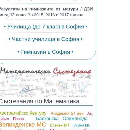
Резултати на гимназиите от матури / ДЗИ
след 12 клас.
За 2015, 2016 и 2017 година.
• Училища (до 7 клас) в София •
• Частни училища в София •
• Гимназии в София •
Състезания по Математика
Австралийско Кенгуру
Академия 21 век
Ак.
Балканска Олимпиада
Кирил Попов
Великденско МС
Есенен МТ
Зимни МС