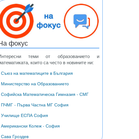
На фокус
Интересни теми от образованието и
математиката, които са често в новините ни:
• Съюз на математиците в България
• Министерство на Образованието
• Софийска Математическа Гимназия - СМГ
• ПЧМГ - Първа Частна МГ София
• Училище ЕСПА София
• Американски Колеж - София
• Сава Гроздев