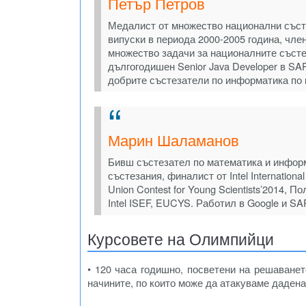
Петър Петров
Медалист от множество национални състе
випуски в периода 2000-2005 година, чле
множество задачи за националните състе
дългогодишен Senior Java Developer в SAP
добрите състезатели по информатика по 
Марин Шаламанов
Бивш състезател по математика и инфор
състезания, финалист от Intel Internationa
Union Contest for Young Scientists’2014, 
Intel ISEF, EUCYS. Работил в Google и SA
Курсовете на Олимпийци
• 120 часа годишно, посветени на решаванет
начините, по които може да атакуваме дадена 