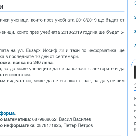
и
ички ученици, които през учебната 2018/2019 ще бъдат от
ченици, които през учебната 2018/2019 година ще бъдат 5-
лата на ул. Екзарх Йосиф 73 и тези по информатика ще
ка в последните 10 дни от септември.
ски, всяка по 240 лева
.
 за да може учениците да се запознаят с лекторите и да
та и нивото им.
ъм видеата ни, може да се свържат с нас, за да уточним
 форма
.
о математика
: 0879868052, Васил Василев
по информатика
: 0878171825, Петър Петров