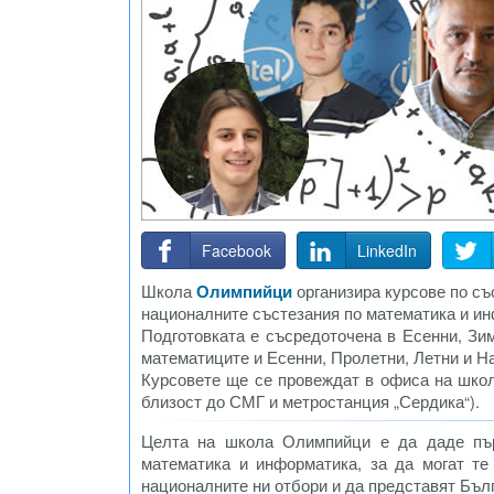
Facebook
LinkedIn
Школа
Олимпийци
организира курсове по съ
националните състезания по математика и и
Подготовката е съсредоточена в Есенни, Зи
математиците и Есенни, Пролетни, Летни и 
Курсовете ще се провеждат в офиса на шко
близост до СМГ и метростанция „Сердика“).
Целта на школа Олимпийци е да даде първ
математика и информатика, за да могат те 
националните ни отбори и да представят Бъл