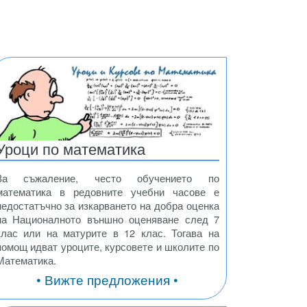
Уроци по математика
За съжаление, често обучението по
математика в редовните учебни часове е
недостатъчно за изкарването на добра оценка
на Националното външно оценяване след 7
клас или на матурите в 12 клас. Тогава на
помощ идват уроците, курсовете и школите по
Математика.
• Вижте предложения •