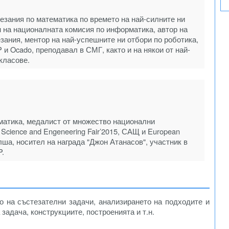
зания по математика по времето на най-силните ни
н на националната комисия по информатика, автор на
зания, ментор на най-успешните ни отбори по роботика,
 и Ocado, преподавал в СМГ, както и на някои от най-
класове.
матика, медалист от множество национални
l Science and Engeneering Fair’2015, САЩ и European
Полша, носител на награда "Джон Атанасов", участник в
P.
о на състезателни задачи, анализирането на подходите и
задача, конструкциите, построенията и т.н.