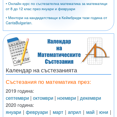
• Онлайн курс по състезателна математика за математици
от 8 до 12 клас през януари и февруари
• Ментори на кандидатстващи в Кеймбридж тази година от
CantaBulgarian.
Календар на състезанията
Състезания по математика през:
2019 година:
септември
|
октомври
|
ноември
|
декември
2020 година:
януари
|
февруари
|
март
|
април
|
май
|
юни
|