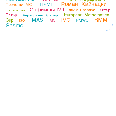
Роман Хайнацки
ПЧМГ
Пролетни МС
Софийски МТ
ФММ Созопол
Хитър
Салабашев
European Mathematical
Петър
Черноризец Храбър
RMM
IMAS
IMO
Cup
PMWC
IMC
IGO
Sasmo