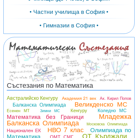
• Частни училища в София •
• Гимназии в София •
Състезания по Математика
Австралийско Кенгуру
Академия 21 век
Ак. Кирил Попов
Великденско МС
Балканска Олимпиада
Кенгуру
Коледно МС
Есенен МТ
Зимни МС
Младежка
Математика без Граници
Балканска Олимпиада
Московска Олимпиада
НВО 7 клас
Олимпиада по
Национален ЕК
ОТ Кърджали
Математика
ОМТ СМГ