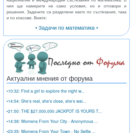
нея ще намерите не само условия, но и отговори и
решения. Задачите са разделени както по състезания, така
и по класове. Вижте:
• Задачи по математика •
Актуални мнения от форума
•10:32: Find a girl to explore the night w...
•14:54: She's real, she's close, she's wai...
•21:50: THE $27,000,000 JACKPOT IS YOURS T...
•14:38: Womens From Your City - Anonymous ...
•23:35: Womens From Your Town - No Selfie ...