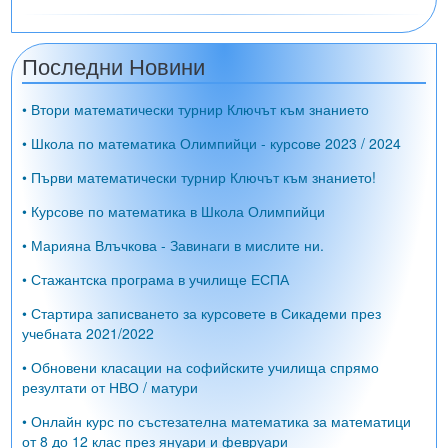
Последни Новини
• Втори математически турнир Ключът към знанието
• Школа по математика Олимпийци - курсове 2023 / 2024
• Първи математически турнир Ключът към знанието!
• Курсове по математика в Школа Олимпийци
• Марияна Влъчкова - Завинаги в мислите ни.
• Стажантска програма в училище ЕСПА
• Стартира записването за курсовете в Сикадеми през
учебната 2021/2022
• Обновени класации на софийските училища спрямо
резултати от НВО / матури
• Онлайн курс по състезателна математика за математици
от 8 до 12 клас през януари и февруари