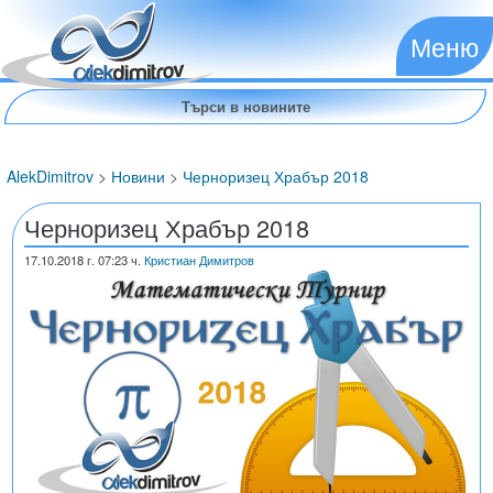
Меню
AlekDimitrov
>
Новини
>
Черноризец Храбър 2018
Черноризец Храбър 2018
17.10.2018
г. 07:23 ч.
Кристиан Димитров