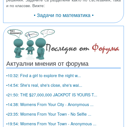
и по класове. Вижте:
• Задачи по математика •
Актуални мнения от форума
•10:32: Find a girl to explore the night w...
•14:54: She's real, she's close, she's wai...
•21:50: THE $27,000,000 JACKPOT IS YOURS T...
•14:38: Womens From Your City - Anonymous ...
•23:35: Womens From Your Town - No Selfie ...
•19:54: Womens From Your Town - Anonymous ...