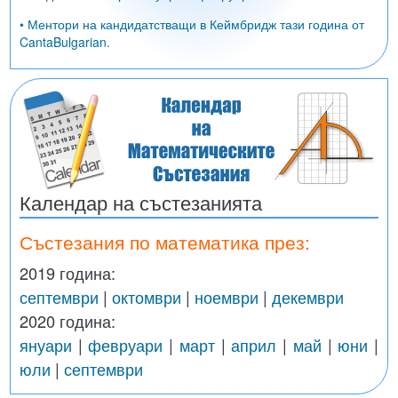
• Ментори на кандидатстващи в Кеймбридж тази година от
CantaBulgarian.
Календар на състезанията
Състезания по математика през:
2019 година:
септември
|
октомври
|
ноември
|
декември
2020 година:
януари
|
февруари
|
март
|
април
|
май
|
юни
|
юли
|
септември