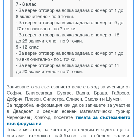
7 - 8 клас
- За верен отговор на всяка задача с номер от 1 до
8 включително - по 5 точки.
- За верен отговор на всяка задача с номер от 9 до
17 включително - по 7 точки.
- За верен отговор на всяка задача с номер от 18
до 25 включително - по 9 точки.
9 - 12 клас
- За верен отговор на всяка задача с номер от 1 до
10 включително - по 5 точки.
- За верен отговор на всяка задача с номер от 11
до 20 включително - по 7 точки.
Записването за състезанието вече е в ход за ученици от
София, Благоевград, Бургас, Варна, Враца, Габрово,
Добрич, Плевен, Силистра, Сливен, Смолян и Шумен.
За подробна информация как да се запишете за участие
в Двадесет и седмия есенен математически турнир
Черноризец Храбър, посетете
темата за състезанието
във форума ни
.
Това е мястото, на което ще го следим и където ще се
опитаме възможно най-бързо да съберем задачи,