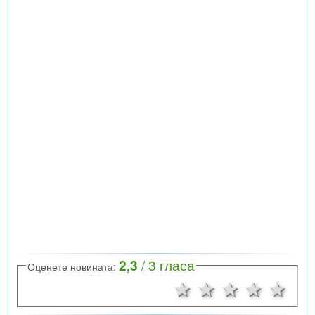
2,3
/
3
гласа
Оценете новината:
1 звезда
2 звезди
3 звезд
4 зв
5 