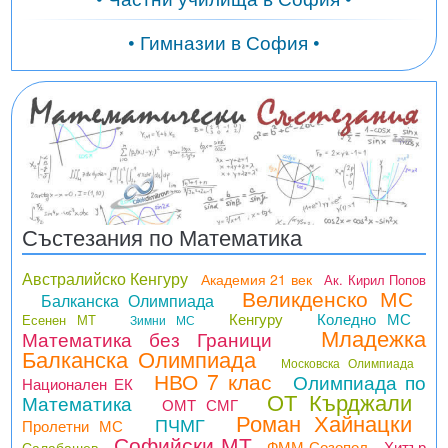
• Гимназии в София •
Състезания по Математика
Австралийско Кенгуру
Академия 21 век
Ак. Кирил Попов
Великденско МС
Балканска Олимпиада
Кенгуру
Коледно МС
Есенен МТ
Зимни МС
Младежка
Математика без Граници
Балканска Олимпиада
Московска Олимпиада
НВО 7 клас
Олимпиада по
Национален ЕК
ОТ Кърджали
Математика
ОМТ СМГ
Роман Хайнацки
ПЧМГ
Пролетни МС
Софийски МТ
ФММ Созопол
Хитър
Салабашев