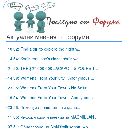
Актуални мнения от форума
•10:32: Find a girl to explore the night w...
•14:54: She's real, she's close, she's wai...
•21:50: THE $27,000,000 JACKPOT IS YOURS T...
•14:38: Womens From Your City - Anonymous ...
•23:35: Womens From Your Town - No Selfie ...
•19:54: Womens From Your Town - Anonymous ...
•23:38: Помощ за решения на задачи...
•11:35: Информация и мнения за MACMILLAN ...
•07:51: Обновяване на AlekDimitrov.com Фо...