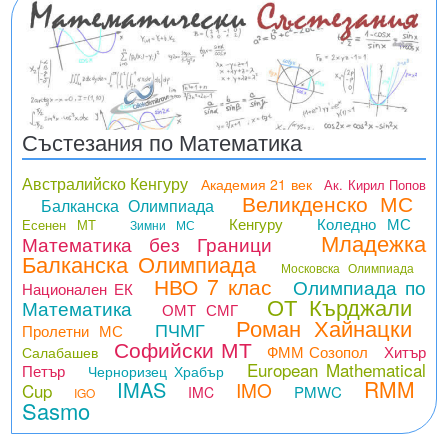
Състезания по Математика
Австралийско Кенгуру
Академия 21 век
Ак. Кирил Попов
Великденско МС
Балканска Олимпиада
Кенгуру
Коледно МС
Есенен МТ
Зимни МС
Младежка
Математика без Граници
Балканска Олимпиада
Московска Олимпиада
НВО 7 клас
Олимпиада по
Национален ЕК
ОТ Кърджали
Математика
ОМТ СМГ
Роман Хайнацки
ПЧМГ
Пролетни МС
Софийски МТ
ФММ Созопол
Хитър
Салабашев
European Mathematical
Петър
Черноризец Храбър
RMM
IMAS
IMO
Cup
PMWC
IMC
IGO
Sasmo