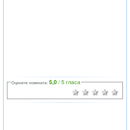
5,0
/
5
гласа
Оценете новината:
1 звезда
2 звезди
3 звезд
4 зв
5 