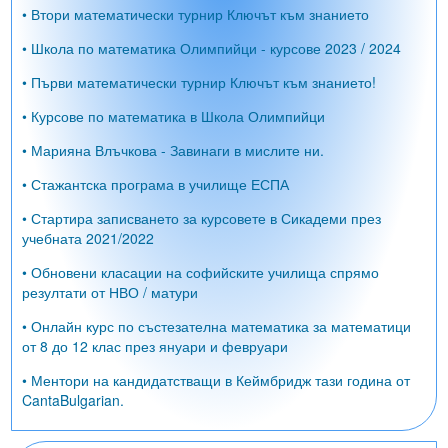
• Втори математически турнир Ключът към знанието
• Школа по математика Олимпийци - курсове 2023 / 2024
• Първи математически турнир Ключът към знанието!
• Курсове по математика в Школа Олимпийци
• Марияна Влъчкова - Завинаги в мислите ни.
• Стажантска програма в училище ЕСПА
• Стартира записването за курсовете в Сикадеми през
учебната 2021/2022
• Обновени класации на софийските училища спрямо
резултати от НВО / матури
• Онлайн курс по състезателна математика за математици
от 8 до 12 клас през януари и февруари
• Ментори на кандидатстващи в Кеймбридж тази година от
CantaBulgarian.