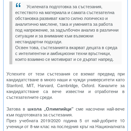
Усилената подготовка за състезания,
естеството на материала и самата състезателна
обстановка развиват както силно логическо и
аналитично мислене, така и уменията за работа
под напрежение, за задълбочен анализ в различни
ситуации и за внимание към възможни
нестандартни подходи.
Освен това, състезанията вкарват децата в среда
с интелигентни и амбициозни техни връстници,
които взаимно се мотивират и се дърпат напред.
Успехите от тези състезания се вземат предвид при
кандидатстване в много наши и чужди университети като
Stanford, MIT, Harvard, Cambridge, Oxford. Каналите за
кандидатстване са вече известни и отработени в
състезателните среди.
Затова в
школа „Олимпийци”
сме насочени най-вече
към подготовката за състезания.
През учебната 2019/2020 година 5 от най-добрите 10
ученици от 8-ми клас на последния кръг на Националната