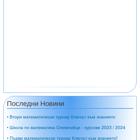
Последни Новини
• Втори математически турнир Ключът към знанието
• Школа по математика Олимпийци - курсове 2023 / 2024
• Първи математически турнир Ключът към знанието!