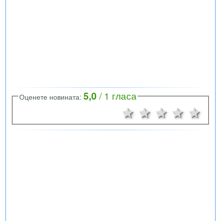
5,0
/
1
гласа
Оценете новината:
1 звезда
2 звезди
3 звезд
4 зв
5 