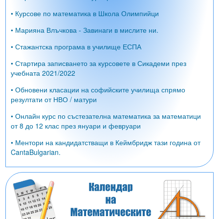
• Курсове по математика в Школа Олимпийци
• Марияна Влъчкова - Завинаги в мислите ни.
• Стажантска програма в училище ЕСПА
• Стартира записването за курсовете в Сикадеми през
учебната 2021/2022
• Обновени класации на софийските училища спрямо
резултати от НВО / матури
• Онлайн курс по състезателна математика за математици
от 8 до 12 клас през януари и февруари
• Ментори на кандидатстващи в Кеймбридж тази година от
CantaBulgarian.