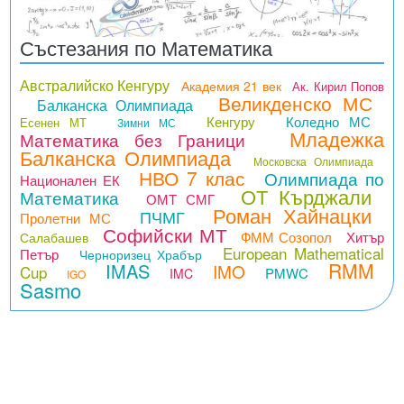
Състезания по Математика
Австралийско Кенгуру
Академия 21 век
Ак. Кирил Попов
Великденско МС
Балканска Олимпиада
Кенгуру
Коледно МС
Есенен МТ
Зимни МС
Младежка
Математика без Граници
Балканска Олимпиада
Московска Олимпиада
НВО 7 клас
Олимпиада по
Национален ЕК
ОТ Кърджали
Математика
ОМТ СМГ
Роман Хайнацки
ПЧМГ
Пролетни МС
Софийски МТ
ФММ Созопол
Хитър
Салабашев
European Mathematical
Петър
Черноризец Храбър
RMM
IMAS
IMO
Cup
PMWC
IMC
IGO
Sasmo