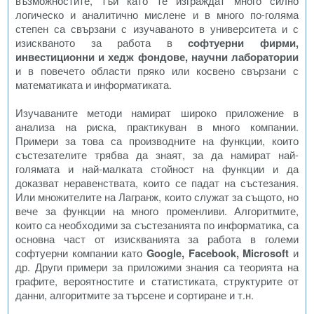
възможностите, тъй като те изграждат много силно
логическо и аналитично мислене и в много по-голяма
степен са свързани с изучаваното в университета и с
изискваното за работа в
софтуерни фирми,
инвестиционни и хедж фондове, научни лаборатории
и в повечето области пряко или косвено свързани с
математиката и информатиката.
Изучаваните методи намират широко приложение в
анализа на риска, практикуван в много компании.
Примери за това са производните на функции, които
състезателите трябва да знаят, за да намират най-
голямата и най-малката стойност на функции и да
доказват неравенствата, които се падат на състезания.
Или множителите на Лагранж, които служат за същото, но
вече за функции на много променливи. Алгоритмите,
които са необходими за състезанията по информатика, са
основна част от изискванията за работа в големи
софтуерни компании като
Google, Facebook, Microsoft
и
др. Други примери за приложими знания са теорията на
графите, вероятностите и статистиката, структурите от
данни, алгоритмите за търсене и сортиране и т.н.