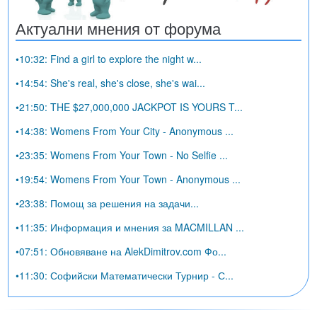
Актуални мнения от форума
•10:32: Find a girl to explore the night w...
•14:54: She's real, she's close, she's wai...
•21:50: THE $27,000,000 JACKPOT IS YOURS T...
•14:38: Womens From Your City - Anonymous ...
•23:35: Womens From Your Town - No Selfie ...
•19:54: Womens From Your Town - Anonymous ...
•23:38: Помощ за решения на задачи...
•11:35: Информация и мнения за MACMILLAN ...
•07:51: Обновяване на AlekDimitrov.com Фо...
•11:30: Софийски Математически Турнир - С...