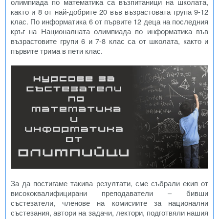
олимпиада по математика са възпитаници на школата,
както и 8 от най-добрите 20 във възрастовата група 9-12
клас. По информатика 6 от първите 12 деца на последния
кръг на Националната олимпиада по информатика във
възрастовите групи 6 и 7-8 клас са от школата, както и
първите трима в пети клас.
За да постигаме такива резултати, сме събрали екип от
висококвалифицирани преподаватели – бивши
състезатели, членове на комисиите за национални
състезания, автори на задачи, лектори, подготвяли нашия