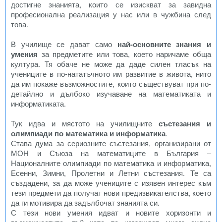
достигне знанията, които се изискват за завидна
професионална реализация у нас или в чужбина след
това.
В училище се дават само
най-основните знания и
умения
за предметите или това, което наричаме обща
култура. Тя обаче не може да даде силен тласък на
учениците в по-нататъчното им развитие в живота, нито
да им покаже възможностите, които съществуват при по-
детайлно и дълбоко изучаване на математиката и
информатиката.
Тук идва и мястото на училищните
състезания и
олимпиади по математика и информатика
.
Става дума за сериозните състезания, организирани от
МОН и Съюза на математиците в България –
Националните олимпиади по математика и информатика,
Есенни, Зимни, Пролетни и Летни състезания. Те са
създадени, за да може учениците с изявен интерес към
тези предмети да получат нови предизвикателства, което
да ги мотивира да задълбочат знанията си.
С тези нови умения идват и новите хоризонти и