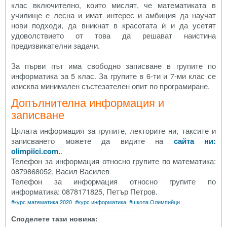
клас включително, които мислят, че математиката в
училище е лесна и имат интерес и амбиция да научат
нови подходи, да вникнат в красотата ѝ и да усетят
удоволствието от това да решават наистина
предизвикателни задачи.
За първи път има свободно записване в групите по
информатика за 5 клас. За групите в 6-ти и 7-ми клас се
изисква минимален състезателен опит по програмиране.
Допълнителна информация и
записване
Цялата информация за групите, лекторите ни, таксите и
записването можете да видите на
сайта ни:
olimpiici.com.
.
Телефон за информация относно групите по математика:
0879868052, Васил Василев
Телефон за информация относно групите по
информатика: 0878171825, Петър Петров.
#
курс математика 2020
#
курс информатика
#
школа Олимпийци
Споделете тази новина: