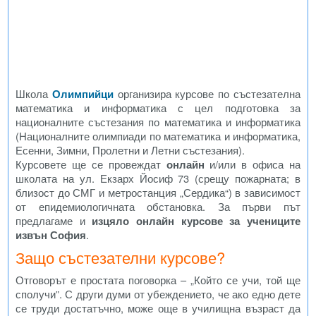
Школа
Олимпийци
организира курсове по състезателна
математика и информатика с цел подготовка за
националните състезания по математика и информатика
(Националните олимпиади по математика и информатика,
Есенни, Зимни, Пролетни и Летни състезания).
Курсовете ще се провеждат
онлайн
и/или в офиса на
школата на ул. Екзарх Йосиф 73 (срещу пожарната; в
близост до СМГ и метростанция „Сердика“) в зависимост
от епидемиологичната обстановка. За първи път
предлагаме и
изцяло онлайн курсове за учениците
извън София
.
Защо състезателни курсове?
Отговорът е простата поговорка – „Който се учи, той ще
сполучи”. С други думи от убеждението, че ако едно дете
се труди достатъчно, може още в училищна възраст да