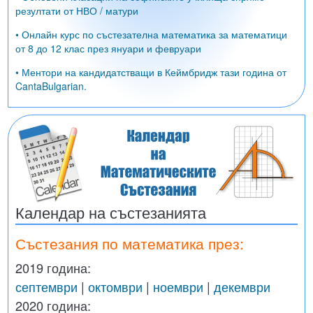
резултати от НВО / матури
• Онлайн курс по състезателна математика за математици
от 8 до 12 клас през януари и февруари
• Ментори на кандидатстващи в Кеймбридж тази година от
CantaBulgarian.
Календар на състезанията
Състезания по математика през:
2019 година:
септември
|
октомври
|
ноември
|
декември
2020 година: