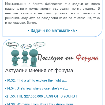
Klasirane.com е богата библиотека със задачи от много
национални и международни състезания по математика. В
нея ще намерите не само условия, но и отговори и
решения. Задачите са разделени както по състезания, така
и по класове. Вижте:
• Задачи по математика •
Актуални мнения от форума
•10:32: Find a girl to explore the night w...
•14:54: She's real, she's close, she's wai...
•21:50: THE $27,000,000 JACKPOT IS YOURS T...
•14:38: Womens From Your City - Anonymous ...