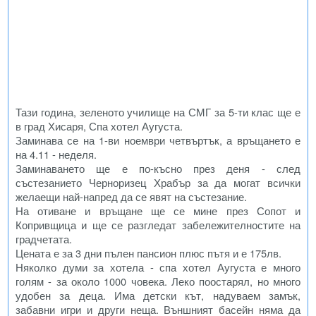
Тази година, зеленото училище на СМГ за 5-ти клас ще е
в град Хисаря, Спа хотел Аугуста.
Заминава се на 1-ви ноември четвъртък, а връщането е
на 4.11 - неделя.
Заминаването ще е по-късно през деня - след
състезанието Черноризец Храбър за да могат всички
желаещи най-напред да се явят на състезание.
На отиване и връщане ще се мине през Сопот и
Копривщица и ще се разгледат забележителностите на
градчетата.
Цената е за 3 дни пълен пансион плюс пътя и е 175лв.
Няколко думи за хотела - спа хотел Аугуста е много
голям - за около 1000 човека. Леко поостарял, но много
удобен за деца. Има детски кът, надуваем замък,
забавни игри и други неща. Външният басейн няма да