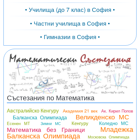
• Училища (до 7 клас) в София •
• Частни училища в София •
• Гимназии в София •
Състезания по Математика
Австралийско Кенгуру
Академия 21 век
Ак. Кирил Попов
Великденско МС
Балканска Олимпиада
Кенгуру
Коледно МС
Есенен МТ
Зимни МС
Младежка
Математика без Граници
Балканска Олимпиада
Московска Олимпиада