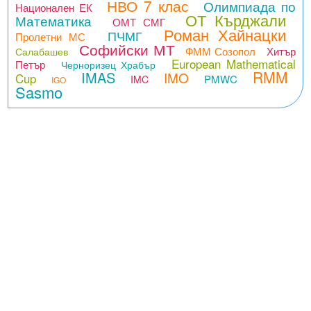
НВО 7 клас
Олимпиада по
Национален ЕК
ОТ Кърджали
Математика
ОМТ СМГ
Роман Хайнацки
ПЧМГ
Пролетни МС
Софийски МТ
ФММ Созопол
Хитър
Салабашев
European Mathematical
Петър
Черноризец Храбър
RMM
IMAS
IMO
Cup
PMWC
IMC
IGO
Sasmo