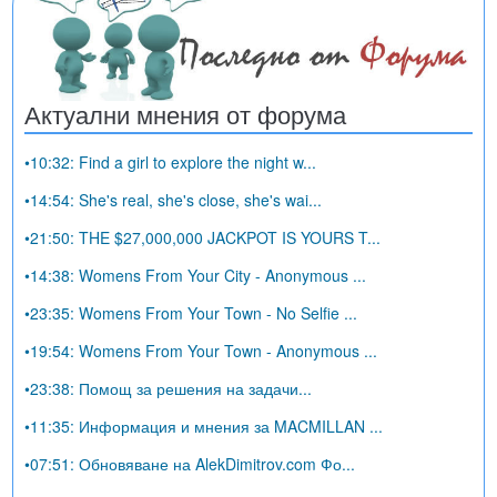
Актуални мнения от форума
•10:32: Find a girl to explore the night w...
•14:54: She's real, she's close, she's wai...
•21:50: THE $27,000,000 JACKPOT IS YOURS T...
•14:38: Womens From Your City - Anonymous ...
•23:35: Womens From Your Town - No Selfie ...
•19:54: Womens From Your Town - Anonymous ...
•23:38: Помощ за решения на задачи...
•11:35: Информация и мнения за MACMILLAN ...
•07:51: Обновяване на AlekDimitrov.com Фо...