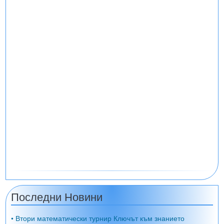
Последни Новини
• Втори математически турнир Ключът към знанието