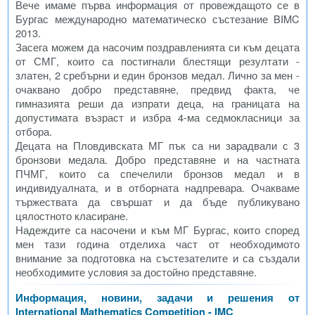
Вече имаме първа информация от провеждащото се в
Бургас международно математическо състезание BIMC
2013.
Засега можем да насочим поздравленията си към децата
от СМГ, които са постигнали блестящи резултати -
златен, 2 сребърни и един бронзов медал. Лично за мен -
очаквано добро представяне, предвид факта, че
гимназията реши да изпрати деца, на границата на
допустимата възраст и избра 4-ма седмокласници за
отбора.
Децата на Пловдивската МГ пък са ни зарадвали с 3
бронзови медала. Добро представяне и на частната
ПЧМГ, които са спечелили бронзов медал и в
индивидуалната, и в отборната надпревара. Очакваме
тържествата да свършат и да бъде публикувано
цялостното класиране.
Надеждите са насочени и към МГ Бургас, които според
мен тази година отделиха част от необходимото
внимание за подготовка на състезателите и са създали
необходимите условия за достойно представяне.
Информация, новини, задачи и решения от
International Mathematics Competition - IMC