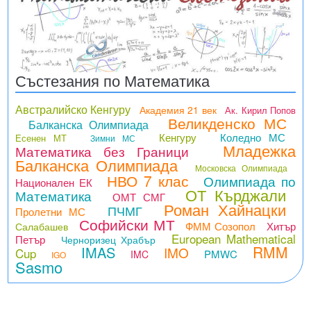
Състезания по Математика
Австралийско Кенгуру
Академия 21 век
Ак. Кирил Попов
Великденско МС
Балканска Олимпиада
Кенгуру
Коледно МС
Есенен МТ
Зимни МС
Младежка
Математика без Граници
Балканска Олимпиада
Московска Олимпиада
НВО 7 клас
Олимпиада по
Национален ЕК
ОТ Кърджали
Математика
ОМТ СМГ
Роман Хайнацки
ПЧМГ
Пролетни МС
Софийски МТ
ФММ Созопол
Хитър
Салабашев
European Mathematical
Петър
Черноризец Храбър
RMM
IMAS
IMO
Cup
PMWC
IMC
IGO
Sasmo