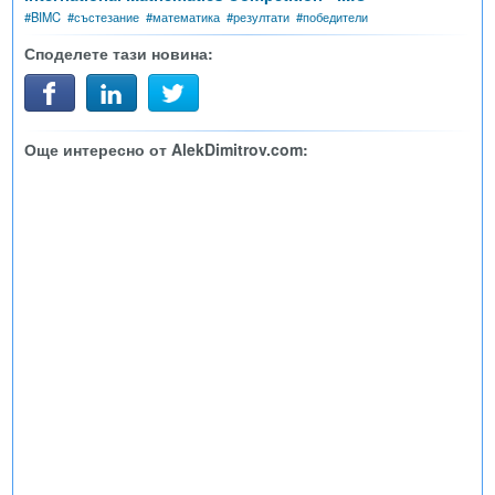
#
BIMC
#
състезание
#
математика
#
резултати
#
победители
Споделете тази новина:
Още интересно от AlekDimitrov.com: