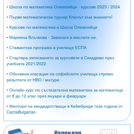
• Школа по математика Олимпийци - курсове 2023 / 2024
• Първи математически турнир Ключът към знанието!
• Курсове по математика в Школа Олимпийци
• Марияна Влъчкова - Завинаги в мислите ни.
• Стажантска програма в училище ЕСПА
• Стартира записването за курсовете в Сикадеми през
учебната 2021/2022
• Обновени класации на софийските училища спрямо
резултати от НВО / матури
• Онлайн курс по състезателна математика за математици
от 8 до 12 клас през януари и февруари
• Ментори на кандидатстващи в Кеймбридж тази година от
CantaBulgarian.