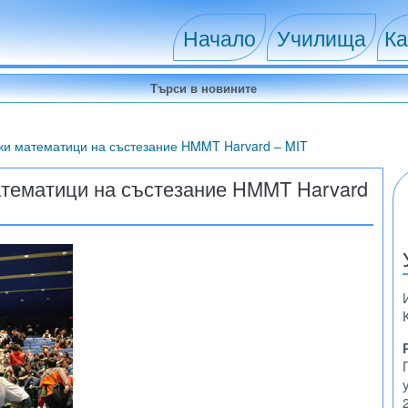
Начало
Училища
Ка
рски математици на състезание HMMT Harvard – MIT
математици на състезание HMMT Harvard