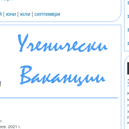
й
|
юни
|
юли
|
септември
г.
фев. 2021 г.