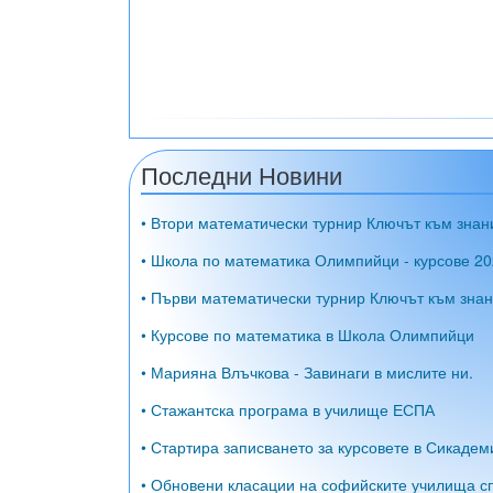
Последни Новини
• Втори математически турнир Ключът към знан
• Школа по математика Олимпийци - курсове 20
• Първи математически турнир Ключът към знан
• Курсове по математика в Школа Олимпийци
• Марияна Влъчкова - Завинаги в мислите ни.
• Стажантска програма в училище ЕСПА
• Стартира записването за курсовете в Сикадем
• Обновени класации на софийските училища сп