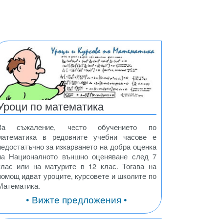
Уроци по математика
За съжаление, често обучението по
математика в редовните учебни часове е
недостатъчно за изкарването на добра оценка
на Националното външно оценяване след 7
клас или на матурите в 12 клас. Тогава на
помощ идват уроците, курсовете и школите по
Математика.
• Вижте предложения •