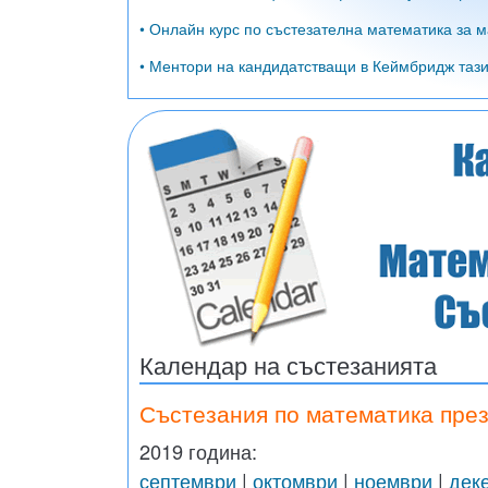
• Онлайн курс по състезателна математика за м
• Ментори на кандидатстващи в Кеймбридж тази 
Календар на състезанията
Състезания по математика през
2019 година:
септември
|
октомври
|
ноември
|
дек