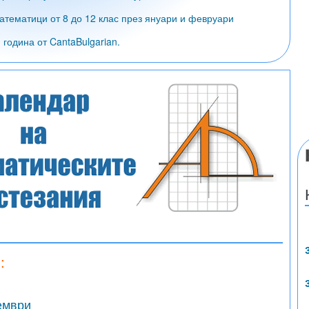
атематици от 8 до 12 клас през януари и февруари
година от CantaBulgarian.
:
ември