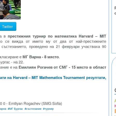
Twitter
ха в
престижния турнир по математика Harvard – MIT
кто се вижда от името му от два от най-престижните
а състезанието, проведено на 21 февруари участваха 90
 класиране е
МГ Варна - 8 място
.
ргас - на 22.
жение е на
Емилиян Рогачев от СМГ - 15 място в област
ти на Harvard – MIT Mathematics Tournament резултати,
 0 0 - Emiliyan Rogachev (SMG Sofia)
арна
#
МГ Бургас
#
състезание
#
турнир