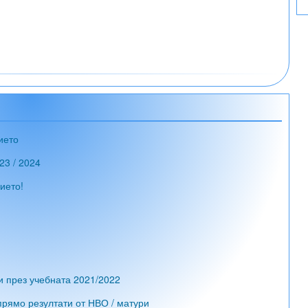
ието
23 / 2024
ието!
и през учебната 2021/2022
рямо резултати от НВО / матури