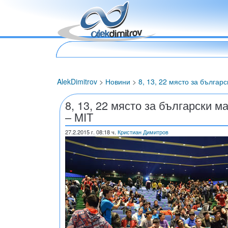
AlekDimitrov
>
Новини
>
8, 13, 22 място за бълга
8, 13, 22 място за български 
– MIT
27.2.2015
г. 08:18 ч.
Кристиан Димитров