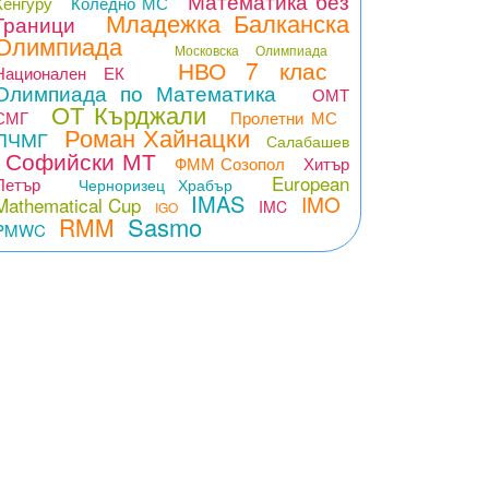
Математика без
Кенгуру
Коледно МС
Младежка Балканска
Граници
Олимпиада
Московска Олимпиада
НВО 7 клас
Национален ЕК
Олимпиада по Математика
ОМТ
ОТ Кърджали
СМГ
Пролетни МС
Роман Хайнацки
ПЧМГ
Салабашев
Софийски МТ
ФММ Созопол
Хитър
European
Петър
Черноризец Храбър
IMAS
IMO
Mathematical Cup
IMC
IGO
Sasmo
RMM
PMWC