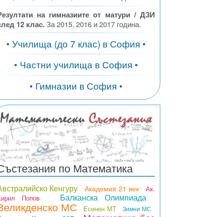
Резултати на гимназиите от матури / ДЗИ
след 12 клас.
За 2015, 2016 и 2017 година.
• Училища (до 7 клас) в София •
• Частни училища в София •
• Гимназии в София •
Състезания по Математика
Австралийско Кенгуру
Академия 21 век
Ак.
Балканска Олимпиада
Кирил Попов
Великденско МС
Есенен МТ
Зимни МС