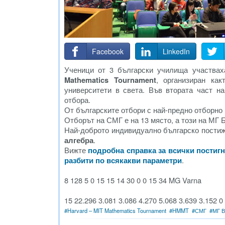
Facebook
LinkedIn
Ученици от 3 български училища участва
Mathematics Tournament
, организиран ка
университети в света. Във втората част н
отбора.
От българските отбори с най-предно отборно
Отборът на СМГ е на 13 място, а този на МГ Бу
Най-доброто индивидуално българско пости
алгебра
.
Вижте
подробна справка за всички постигна
разбити по всякакви параметри
.
8 128 5 0 15 15 14 30 0 0 15 34 MG Varna
15 22.296 3.081 3.086 4.270 5.068 3.639 3.152 0
#
Harvard – MIT Mathematics Tournament
#
HMMT
#
СМГ
#
МГ В