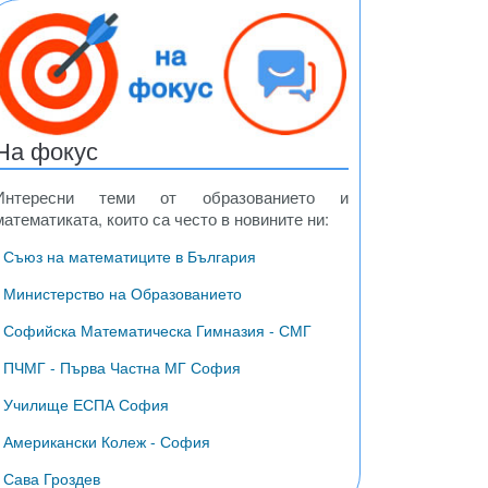
На фокус
Интересни теми от образованието и
математиката, които са често в новините ни:
ди
везди
• Съюз на математиците в България
• Министерство на Образованието
• Софийска Математическа Гимназия - СМГ
• ПЧМГ - Първа Частна МГ София
• Училище ЕСПА София
• Американски Колеж - София
• Сава Гроздев