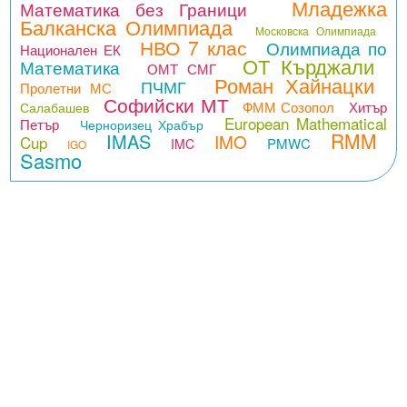
Младежка
Математика без Граници
Балканска Олимпиада
Московска Олимпиада
НВО 7 клас
Олимпиада по
Национален ЕК
ОТ Кърджали
Математика
ОМТ СМГ
Роман Хайнацки
ПЧМГ
Пролетни МС
Софийски МТ
ФММ Созопол
Хитър
Салабашев
European Mathematical
Петър
Черноризец Храбър
RMM
IMAS
IMO
Cup
PMWC
IMC
IGO
Sasmo