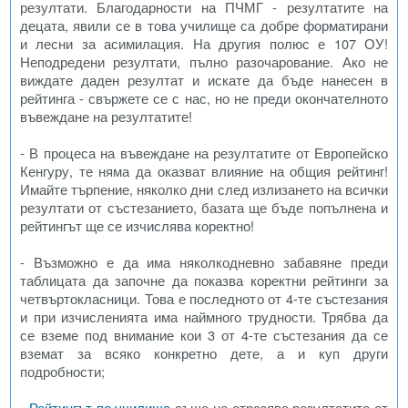
резултати. Благодарности на ПЧМГ - резултатите на
децата, явили се в това училище са добре форматирани
и лесни за асимилация. На другия полюс е 107 ОУ!
Неподредени резултати, пълно разочарование. Ако не
виждате даден резултат и искате да бъде нанесен в
рейтинга - свържете се с нас, но не преди окончателното
въвеждане на резултатите!
- В процеса на въвеждане на резултатите от Европейско
Кенгуру, те няма да оказват влияние на общия рейтинг!
Имайте търпение, няколко дни след излизането на всички
резултати от състезанието, базата ще бъде попълнена и
рейтингът ще се изчислява коректно!
- Възможно е да има няколкодневно забавяне преди
таблицата да започне да показва коректни рейтинги за
четвъртокласници. Това е последното от 4-те състезания
и при изчисленията има наймного трудности. Трябва да
се вземе под внимание кои 3 от 4-те състезания да се
вземат за всяко конкретно дете, а и куп други
подробности;
-
Рейтингът по училища
също не отразява резултатите от