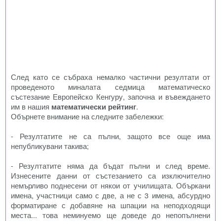
След като се събраха немалко частични резултати от
проведеното миналата седмица математическо
състезание Европейско Кенгуру, започна и въвеждането
им в нашия
математически рейтинг
.
Обърнете внимание на следните забележки:
- Резултатите не са пълни, защото все още има
непубликувани такива;
- Резултатите няма да бъдат пълни и след време.
Изнесените данни от състезанието са изключително
немърливо поднесени от някои от училищата. Объркани
имена, участници само с две, а не с 3 имена, абсурдно
форматиране с добавяне на шпации на неподходящи
места... това неминуемо ще доведе до непопълнени