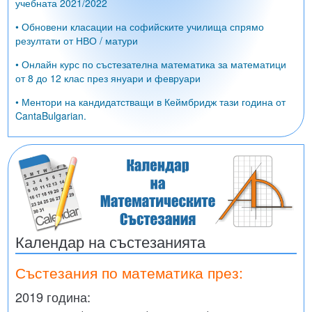
учебната 2021/2022
• Обновени класации на софийските училища спрямо
резултати от НВО / матури
• Онлайн курс по състезателна математика за математици
от 8 до 12 клас през януари и февруари
• Ментори на кандидатстващи в Кеймбридж тази година от
CantaBulgarian.
Календар на състезанията
Състезания по математика през:
2019 година: