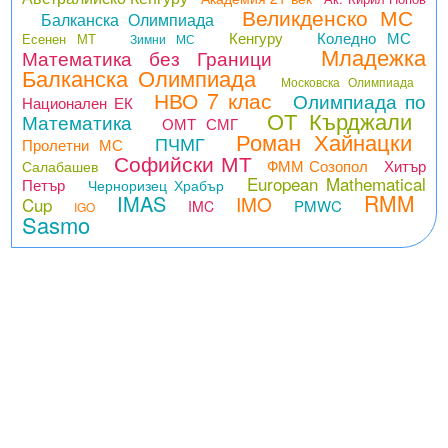
Великденско МС
Балканска Олимпиада
Кенгуру
Коледно МС
Есенен МТ
Зимни МС
Младежка
Математика без Граници
Балканска Олимпиада
Московска Олимпиада
НВО 7 клас
Олимпиада по
Национален ЕК
ОТ Кърджали
Математика
ОМТ СМГ
Роман Хайнацки
ПЧМГ
Пролетни МС
Софийски МТ
ФММ Созопол
Хитър
Салабашев
European Mathematical
Петър
Черноризец Храбър
RMM
IMAS
IMO
Cup
PMWC
IMC
IGO
Sasmo