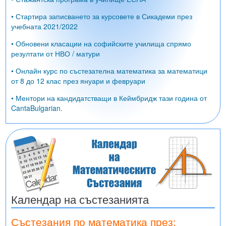
• Стартира записването за курсовете в Сикадеми през
учебната 2021/2022
• Обновени класации на софийските училища спрямо
резултати от НВО / матури
• Онлайн курс по състезателна математика за математици
от 8 до 12 клас през януари и февруари
• Ментори на кандидатстващи в Кеймбридж тази година от
CantaBulgarian.
Календар на състезанията
Състезания по математика през: