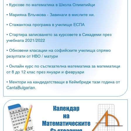
• Курсове по математика в Школа Олимпийци
• Марияна Влъчкова - Завинаги в мислите ни.
• Стажантска програма в училище ЕСПА
• Стартира записването за курсовете в Сикадеми през
учебната 2021/2022
• Обновени класации на софийските училища спрямо
резултати от НВО / матури
• Онлайн курс по състезателна математика за математици
от 8 до 12 клас през януари и февруари
• Ментори на кандидатстващи в Кеймбридж тази година от
CantaBulgarian.