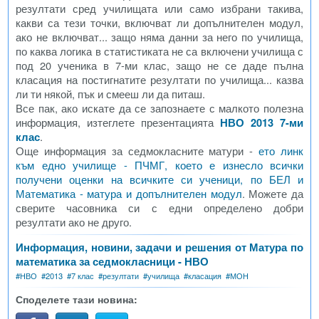
резултати сред училищата или само избрани такива,
какви са тези точки, включват ли допълнителен модул,
ако не включват... защо няма данни за него по училища,
по каква логика в статистиката не са включени училища с
под 20 ученика в 7-ми клас, защо не се даде пълна
класация на постигнатите резултати по училища... казва
ли ти някой, пък и смееш ли да питаш.
Все пак, ако искате да се запознаете с малкото полезна
информация, изтеглете презентацията
НВО 2013 7-ми
клас
.
Още информация за седмокласните матури -
ето линк
към едно училище - ПЧМГ, което е изнесло всички
получени оценки на всичките си ученици, по БЕЛ и
Математика - матура и допълнителен модул
. Можете да
сверите часовника си с едни определено добри
резултати ако не друго.
Информация, новини, задачи и решения от Матура по
математика за седмокласници - НВО
#
НВО
#
2013
#
7 клас
#
резултати
#
училища
#
класация
#
МОН
Споделете тази новина: