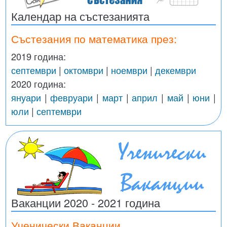
Календар на състезанията
Състезания по математика през:
2019 година:
септември
|
октомври
|
ноември
|
декември
2020 година:
януари
|
февруари
|
март
|
април
|
май
|
юни
|
юли
|
септември
Ваканции 2020 - 2021 година
Ученически Ваканции