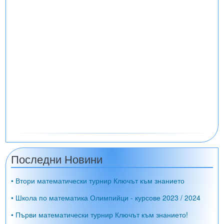
Последни Новини
• Втори математически турнир Ключът към знанието
• Школа по математика Олимпийци - курсове 2023 / 2024
• Първи математически турнир Ключът към знанието!