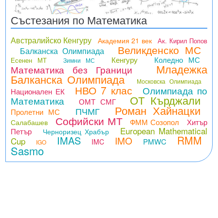
Състезания по Математика
Австралийско Кенгуру
Академия 21 век
Ак. Кирил Попов
Великденско МС
Балканска Олимпиада
Кенгуру
Коледно МС
Есенен МТ
Зимни МС
Младежка
Математика без Граници
Балканска Олимпиада
Московска Олимпиада
НВО 7 клас
Олимпиада по
Национален ЕК
ОТ Кърджали
Математика
ОМТ СМГ
Роман Хайнацки
ПЧМГ
Пролетни МС
Софийски МТ
ФММ Созопол
Хитър
Салабашев
European Mathematical
Петър
Черноризец Храбър
RMM
IMAS
IMO
Cup
PMWC
IMC
IGO
Sasmo