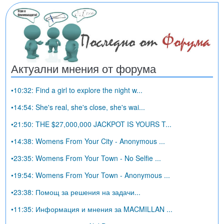
Актуални мнения от форума
•10:32: Find a girl to explore the night w...
•14:54: She's real, she's close, she's wai...
•21:50: THE $27,000,000 JACKPOT IS YOURS T...
•14:38: Womens From Your City - Anonymous ...
•23:35: Womens From Your Town - No Selfie ...
•19:54: Womens From Your Town - Anonymous ...
•23:38: Помощ за решения на задачи...
•11:35: Информация и мнения за MACMILLAN ...