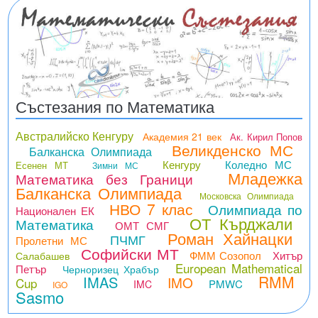
Състезания по Математика
Австралийско Кенгуру
Академия 21 век
Ак. Кирил Попов
Великденско МС
Балканска Олимпиада
Кенгуру
Коледно МС
Есенен МТ
Зимни МС
Младежка
Математика без Граници
Балканска Олимпиада
Московска Олимпиада
НВО 7 клас
Олимпиада по
Национален ЕК
ОТ Кърджали
Математика
ОМТ СМГ
Роман Хайнацки
ПЧМГ
Пролетни МС
Софийски МТ
ФММ Созопол
Хитър
Салабашев
European Mathematical
Петър
Черноризец Храбър
RMM
IMAS
IMO
Cup
PMWC
IMC
IGO
Sasmo