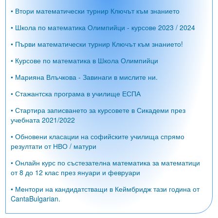
• Втори математически турнир Ключът към знанието
• Школа по математика Олимпийци - курсове 2023 / 2024
• Първи математически турнир Ключът към знанието!
• Курсове по математика в Школа Олимпийци
• Марияна Влъчкова - Завинаги в мислите ни.
• Стажантска програма в училище ЕСПА
• Стартира записването за курсовете в Сикадеми през
учебната 2021/2022
• Обновени класации на софийските училища спрямо
резултати от НВО / матури
• Онлайн курс по състезателна математика за математици
от 8 до 12 клас през януари и февруари
• Ментори на кандидатстващи в Кеймбридж тази година от
CantaBulgarian.