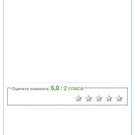
5,0
/
2
гласа
Оценете новината:
1 звезда
2 звезди
3 звезд
4 зв
5 