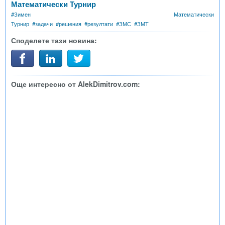
Математически Турнир
#
Зимен Математически
Турнир
#
задачи
#
решения
#
резултати
#
ЗМС
#
ЗМТ
Споделете тази новина:
Още интересно от AlekDimitrov.com: