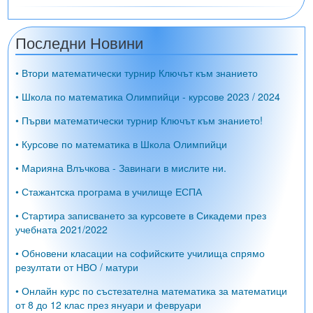
Последни Новини
• Втори математически турнир Ключът към знанието
• Школа по математика Олимпийци - курсове 2023 / 2024
• Първи математически турнир Ключът към знанието!
• Курсове по математика в Школа Олимпийци
• Марияна Влъчкова - Завинаги в мислите ни.
• Стажантска програма в училище ЕСПА
• Стартира записването за курсовете в Сикадеми през
учебната 2021/2022
• Обновени класации на софийските училища спрямо
резултати от НВО / матури
• Онлайн курс по състезателна математика за математици
от 8 до 12 клас през януари и февруари