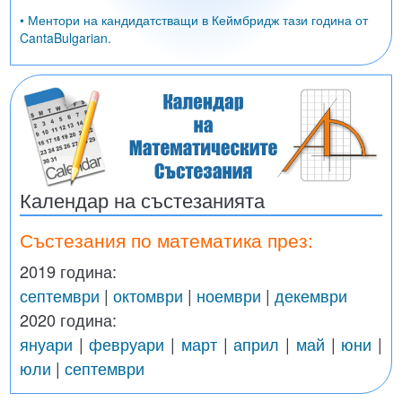
• Ментори на кандидатстващи в Кеймбридж тази година от
CantaBulgarian.
Календар на състезанията
Състезания по математика през:
2019 година:
септември
|
октомври
|
ноември
|
декември
2020 година:
януари
|
февруари
|
март
|
април
|
май
|
юни
|
юли
|
септември