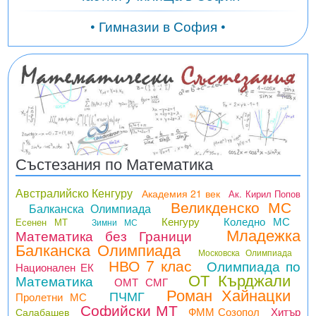
• Гимназии в София •
Състезания по Математика
Австралийско Кенгуру
Академия 21 век
Ак. Кирил Попов
Великденско МС
Балканска Олимпиада
Кенгуру
Коледно МС
Есенен МТ
Зимни МС
Младежка
Математика без Граници
Балканска Олимпиада
Московска Олимпиада
НВО 7 клас
Олимпиада по
Национален ЕК
ОТ Кърджали
Математика
ОМТ СМГ
Роман Хайнацки
ПЧМГ
Пролетни МС
Софийски МТ
ФММ Созопол
Хитър
Салабашев