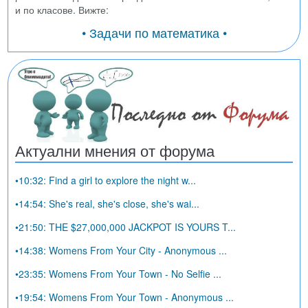
и по класове. Вижте:
• Задачи по математика •
Актуални мнения от форума
•10:32: Find a girl to explore the night w...
•14:54: She's real, she's close, she's wai...
•21:50: THE $27,000,000 JACKPOT IS YOURS T...
•14:38: Womens From Your City - Anonymous ...
•23:35: Womens From Your Town - No Selfie ...
•19:54: Womens From Your Town - Anonymous ...