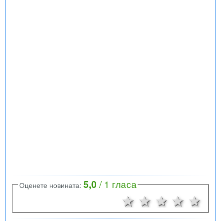
5,0
/
1
гласа
Оценете новината:
1 звезда
2 звезди
3 звезд
4 зв
5 