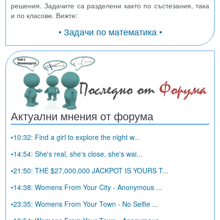
решения. Задачите са разделени както по състезания, така
и по класове. Вижте:
• Задачи по математика •
Актуални мнения от форума
•10:32: Find a girl to explore the night w...
•14:54: She's real, she's close, she's wai...
•21:50: THE $27,000,000 JACKPOT IS YOURS T...
•14:38: Womens From Your City - Anonymous ...
•23:35: Womens From Your Town - No Selfie ...