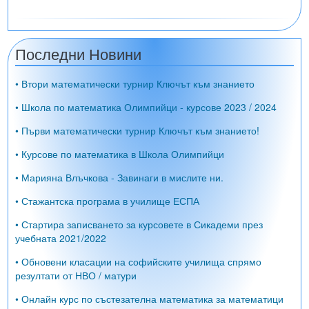
Последни Новини
• Втори математически турнир Ключът към знанието
• Школа по математика Олимпийци - курсове 2023 / 2024
• Първи математически турнир Ключът към знанието!
• Курсове по математика в Школа Олимпийци
• Марияна Влъчкова - Завинаги в мислите ни.
• Стажантска програма в училище ЕСПА
• Стартира записването за курсовете в Сикадеми през
учебната 2021/2022
• Обновени класации на софийските училища спрямо
резултати от НВО / матури
• Онлайн курс по състезателна математика за математици