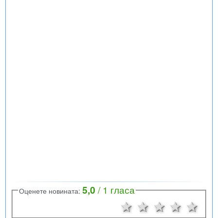
5,0
/
1
гласа
Оценете новината:
1 звезда
2 звезди
3 звезд
4 зв
5 