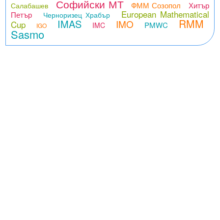
Софийски МТ
ФММ Созопол
Хитър
Салабашев
European Mathematical
Петър
Черноризец Храбър
RMM
IMAS
IMO
Cup
PMWC
IMC
IGO
Sasmo