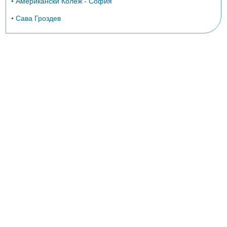
• Американски Колеж - София
• Сава Гроздев