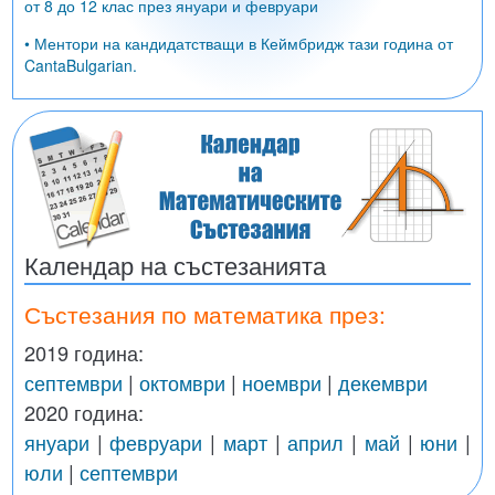
от 8 до 12 клас през януари и февруари
• Ментори на кандидатстващи в Кеймбридж тази година от
CantaBulgarian.
Календар на състезанията
Състезания по математика през:
2019 година:
септември
|
октомври
|
ноември
|
декември
2020 година:
януари
|
февруари
|
март
|
април
|
май
|
юни
|
юли
|
септември