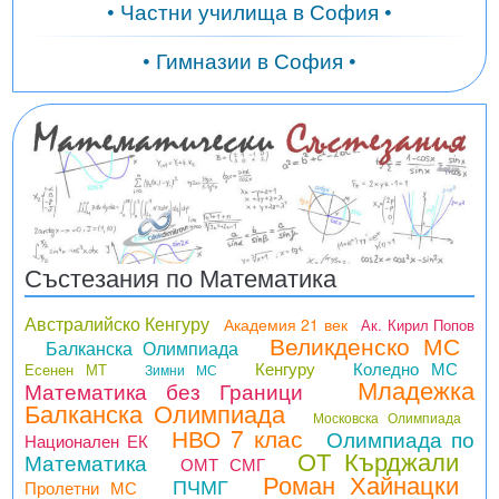
• Частни училища в София •
• Гимназии в София •
Състезания по Математика
Австралийско Кенгуру
Академия 21 век
Ак. Кирил Попов
Великденско МС
Балканска Олимпиада
Кенгуру
Коледно МС
Есенен МТ
Зимни МС
Младежка
Математика без Граници
Балканска Олимпиада
Московска Олимпиада
НВО 7 клас
Олимпиада по
Национален ЕК
ОТ Кърджали
Математика
ОМТ СМГ
Роман Хайнацки
ПЧМГ
Пролетни МС