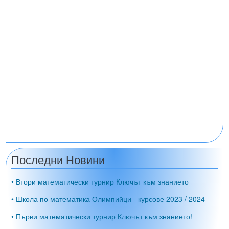
Последни Новини
• Втори математически турнир Ключът към знанието
• Школа по математика Олимпийци - курсове 2023 / 2024
• Първи математически турнир Ключът към знанието!