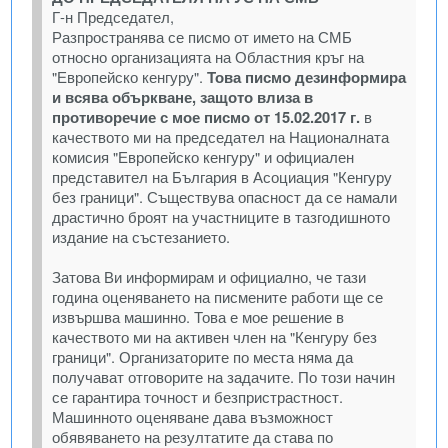
Г-н Председател,
Разпространява се писмо от името на СМБ
относно организацията на Областния кръг на
"Европейско кенгуру".
Това писмо дезинформира
и всява объркване, защото влиза в
противоречие с мое писмо от 15.02.2017 г.
в
качеството ми на председател на Националната
комисия "Европейско кенгуру" и официален
представител на България в Асоциация "Кенгуру
без граници". Съществува опасност да се намали
драстично броят на участниците в тазгодишното
издание на състезанието.
Затова Ви информирам и официално, че тази
година оценяването на писмените работи ще се
извършва машинно. Това е мое решение в
качеството ми на активен член на "Кенгуру без
граници". Организаторите по места няма да
получават отговорите на задачите. По този начин
се гарантира точност и безпристрастност.
Машинното оценяване дава възможност
обявяването на резултатите да става по