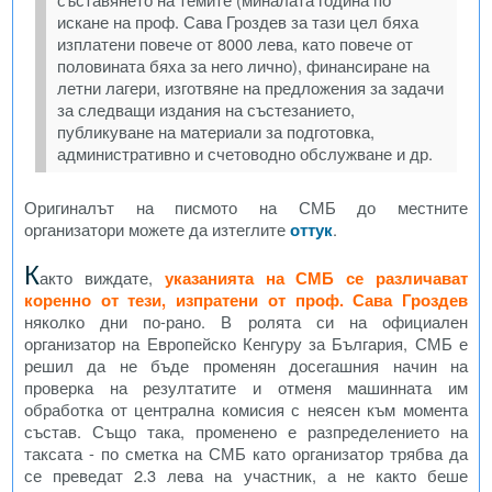
искане на проф. Сава Гроздев за тази цел бяха
изплатени повече от 8000 лева, като повече от
половината бяха за него лично), финансиране на
летни лагери, изготвяне на предложения за задачи
за следващи издания на състезанието,
публикуване на материали за подготовка,
административно и счетоводно обслужване и др.
Оригиналът на писмото на СМБ до местните
организатори можете да изтеглите
оттук
.
К
акто виждате,
указанията на СМБ се различават
коренно от тези, изпратени от проф. Сава Гроздев
няколко дни по-рано. В ролята си на официален
организатор на Европейско Кенгуру за България, СМБ е
решил да не бъде променян досегашния начин на
проверка на резултатите и отменя машинната им
обработка от централна комисия с неясен към момента
състав. Също така, променено е разпределението на
таксата - по сметка на СМБ като организатор трябва да
се преведат 2.3 лева на участник, а не както беше