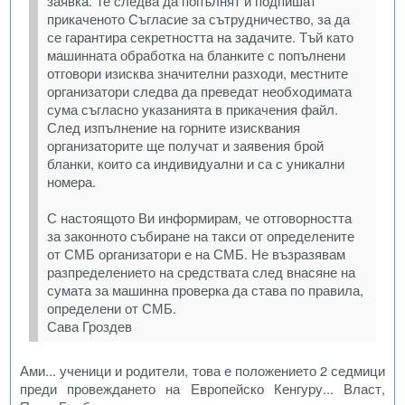
заявка. Те следва да попълнят и подпишат
прикаченото Съгласие за сътрудничество, за да
се гарантира секретността на задачите. Тъй като
машинната обработка на бланките с попълнени
отговори изисква значителни разходи, местните
организатори следва да преведат необходимата
сума съгласно указанията в прикачения файл.
След изпълнение на горните изисквания
организаторите ще получат и заявения брой
бланки, които са индивидуални и са с уникални
номера.
С настоящото Ви информирам, че отговорността
за законното събиране на такси от определените
от СМБ организатори е на СМБ. Не възразявам
разпределението на средствата след внасяне на
сумата за машинна проверка да става по правила,
определени от СМБ.
Сава Гроздев
Ами... ученици и родители, това е положението 2 седмици
преди провеждането на Европейско Кенгуру... Власт,