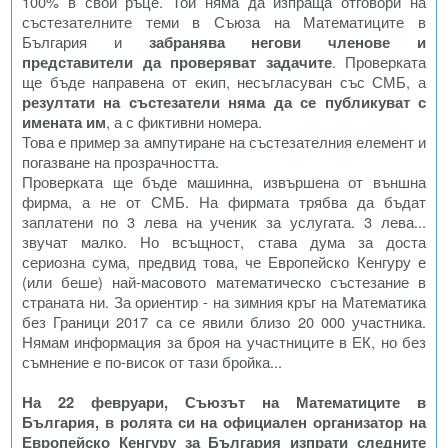
100% в свои ръце. Той няма да изпраща отговори на
състезателните теми в Съюза на Математиците в
България и
забранява негови членове и
представители да проверяват задачите
. Проверката
ще бъде направена от екип, несъгласуван със СМБ, а
резултати на състезатели няма да се публикуват с
имената им
, а с фиктивни номера.
Това е пример за ампутиране на състезателния елемент и
погазване на прозрачността.
Проверката ще бъде машинна, извършена от външна
фирма, а не от СМБ. На фирмата трябва да бъдат
заплатени по 3 лева на ученик за услугата. 3 лева...
звучат малко. Но всъщност, става дума за доста
сериозна сума, предвид това, че Европейско Кенгуру е
(или беше) най-масовото математическо състезание в
страната ни. За ориентир - на зимния кръг на Математика
без Граници 2017 са се явили близо 20 000 участника.
Нямам информация за броя на участниците в ЕК, но без
съмнение е по-висок от тази бройка...
На 22 февруари, Съюзът на Математиците в
България, в ролята си на официален организатор на
Европейско Кенгуру за България изпрати следните