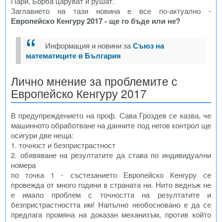
Пари, Борба царуват и рушат.
Заглавието на тази новина е все по-актуално -
Европейско Кенгуру 2017 - ще го бъде или не?
Информация и новини за
Съюз на
математиците в България
Лично мнение за проблемите с
Европейско Кенгуру 2017
В предупреждението на проф. Сава Гроздев се казва, че
машинното обработване на данните под негов контрол ще
осигури две неща:
1. точност и безпристрастност
2. обявяване на резултатите да става по индивидуални
номера
по точка 1 - състезанието Европейско Кенгуру се
провежда от много години в страната ни. Нито веднъж не
е имало проблем с точността на резултатите и
безпристрастността им! Напълно необосновано е да се
предлага промяна на доказан механизъм, против който