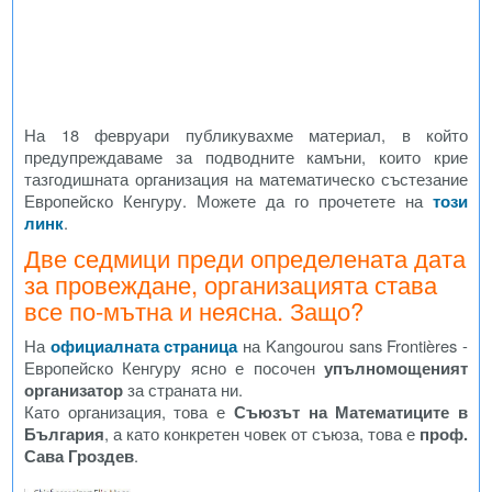
На 18 февруари публикувахме материал, в който
предупреждаваме за подводните камъни, които крие
тазгодишната организация на математическо състезание
Европейско Кенгуру. Можете да го прочетете на
този
линк
.
Две седмици преди определената дата
за провеждане, организацията става
все по-мътна и неясна. Защо?
На
официалната страница
на Kangourou sans Frontières -
Европейско Кенгуру ясно е посочен
упълномощеният
организатор
за страната ни.
Като организация, това е
Съюзът на Математиците в
България
, а като конкретен човек от съюза, това е
проф.
Сава Гроздев
.