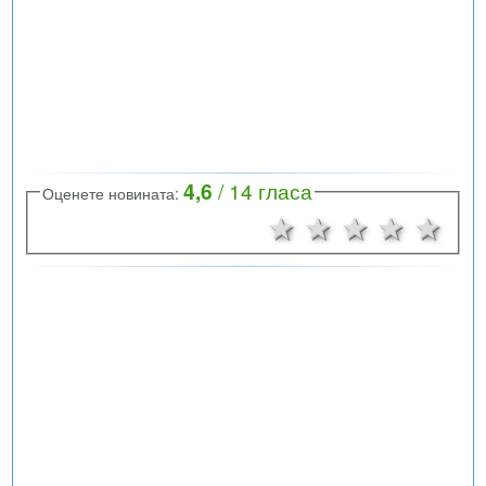
4,6
/
14
гласа
Оценете новината:
1 звезда
2 звезди
3 звезд
4 зв
5 