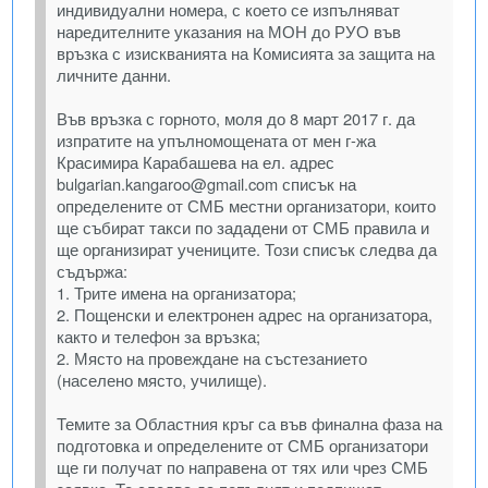
индивидуални номера, с което се изпълняват
наредителните указания на МОН до РУО във
връзка с изискванията на Комисията за защита на
личните данни.
Във връзка с горното, моля до 8 март 2017 г. да
изпратите на упълномощената от мен г-жа
Красимира Карабашева на ел. адрес
bulgarian.kangaroo@gmail.com списък на
определените от СМБ местни организатори, които
ще събират такси по зададени от СМБ правила и
ще организират учениците. Този списък следва да
съдържа:
1. Трите имена на организатора;
2. Пощенски и електронен адрес на организатора,
както и телефон за връзка;
2. Място на провеждане на състезанието
(населено място, училище).
Темите за Областния кръг са във финална фаза на
подготовка и определените от СМБ организатори
ще ги получат по направена от тях или чрез СМБ