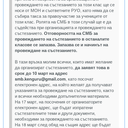
провеждането на състезанието за този клас ще се
носи от МОН и съответните РУО, като няма да се
събира такса за правоучастие за учениците от
този клас. Ролята на СМБ в този случай ще е да
съдейства при организацията и провеждането на
състезанието.
Отговорността на СМБ за
провеждането на състезанието в останалите
класове се запазва. Запазва се и начинът на
провеждане на състезанието.
В тази връзка молим всички, които имат желание
да организират състезанието,
да заявят това в
срок до 10 март на адрес
smb.kenguru@gmail.com
, като посочат
електронен адрес, на който желаят да получават
указанията за провеждане на състезанието, както
и всички необходими допълнителни материали.
На 17 март, на посочения от организаторите
електронен адрес, ще бъдат изпратени
състезателните теми и други документи,
необходими за провеждането на състезанието.
На 18 март след обяд на същия адрес ще бъдат