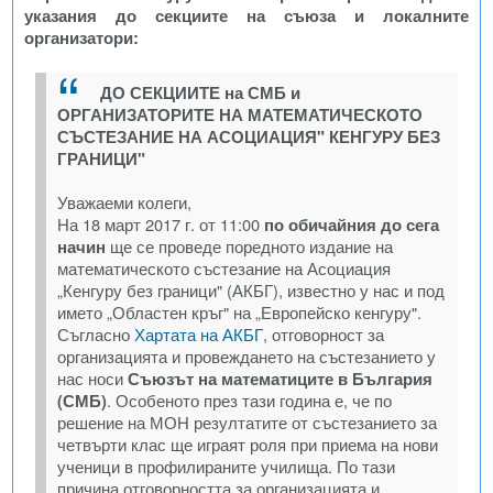
указания до секциите на съюза и локалните
организатори:
ДО СЕКЦИИТЕ на СМБ и
ОРГАНИЗАТОРИТЕ НА МАТЕМАТИЧЕСКОТО
СЪСТЕЗАНИЕ НА АСОЦИАЦИЯ" КЕНГУРУ БЕЗ
ГРАНИЦИ"
Уважаеми колеги,
На 18 март 2017 г. от 11:00
по обичайния до сега
начин
ще се проведе поредното издание на
математическото състезание на Асоциация
„Кенгуру без граници" (АКБГ), известно у нас и под
името „Областен кръг" на „Европейско кенгуру".
Съгласно
Хартата на АКБГ
, отговорност за
организацията и провеждането на състезанието у
нас носи
Съюзът на математиците в България
(СМБ)
. Особеното през тази година е, че по
решение на МОН резултатите от състезанието за
четвърти клас ще играят роля при приема на нови
ученици в профилираните училища. По тази
причина отговорността за организацията и