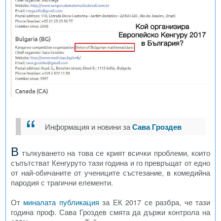
Информация и новини за
Сава Гроздев
В
тълкуването на това се крият всички проблеми, които
съпътстват Кенгуруто тази година и го превръщат от едно
от най-обичаните от учениците състезание, в комедийна
пародия с трагични елементи.
От
миналата публикация
за ЕК 2017 се разбра, че тази
година проф. Сава Гроздев смята да държи контрола на