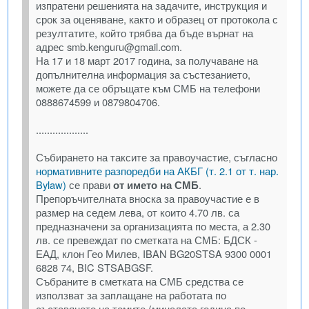
изпратени решенията на задачите, инструкция и
срок за оценяване, както и образец от протокола с
резултатите, който трябва да бъде върнат на
адрес smb.kenguгu@gmail.com.
На 17 и 18 март 2017 година, за получаване на
допълнителна информация за състезанието,
можете да се обръщате към СМБ на телефони
0888674599 и 0879804706.
...................
Събирането на таксите за правоучастие, съгласно
нормативните разпоредби на АКБГ (т. 2.1 от т. нар.
Bylaw)
се прави
от името на СМБ
.
Препоръчителната вноска за правоучастие е в
размер на седем лева, от които 4.70 лв. са
предназначени за организацията по места, а 2.30
лв. се превеждат по сметката на СМБ: БДСК -
ЕАД, клон Гео Милев, IBAN BG20STSA 9300 0001
6828 74, BIC STSABGSF.
Събраните в сметката на СМБ средства се
използват за заплащане на работата по
съставянето на темите (миналата година по