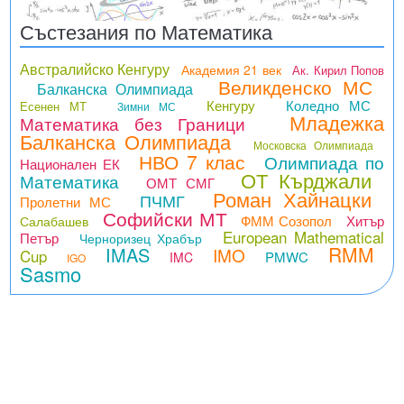
Състезания по Математика
Австралийско Кенгуру
Академия 21 век
Ак. Кирил Попов
Великденско МС
Балканска Олимпиада
Кенгуру
Коледно МС
Есенен МТ
Зимни МС
Младежка
Математика без Граници
Балканска Олимпиада
Московска Олимпиада
НВО 7 клас
Олимпиада по
Национален ЕК
ОТ Кърджали
Математика
ОМТ СМГ
Роман Хайнацки
ПЧМГ
Пролетни МС
Софийски МТ
ФММ Созопол
Хитър
Салабашев
European Mathematical
Петър
Черноризец Храбър
RMM
IMAS
IMO
Cup
PMWC
IMC
IGO
Sasmo