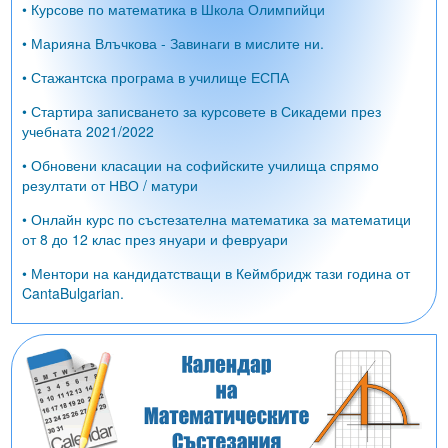
• Курсове по математика в Школа Олимпийци
• Марияна Влъчкова - Завинаги в мислите ни.
• Стажантска програма в училище ЕСПА
• Стартира записването за курсовете в Сикадеми през
учебната 2021/2022
• Обновени класации на софийските училища спрямо
резултати от НВО / матури
• Онлайн курс по състезателна математика за математици
от 8 до 12 клас през януари и февруари
• Ментори на кандидатстващи в Кеймбридж тази година от
CantaBulgarian.