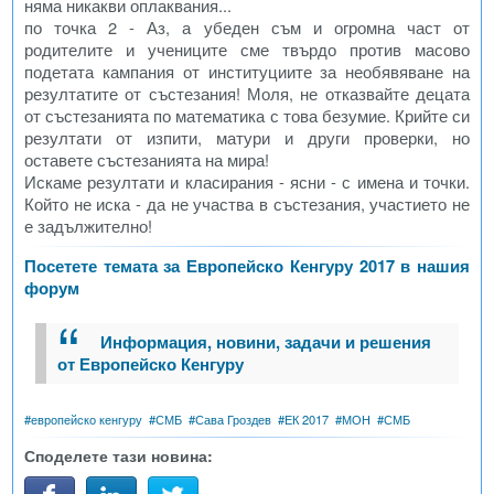
няма никакви оплаквания...
по точка 2 - Аз, а убеден съм и огромна част от
родителите и учениците сме твърдо против масово
подетата кампания от институциите за необявяване на
резултатите от състезания! Моля, не отказвайте децата
от състезанията по математика с това безумие. Крийте си
резултати от изпити, матури и други проверки, но
оставете състезанията на мира!
Искаме резултати и класирания - ясни - с имена и точки.
Който не иска - да не участва в състезания, участието не
е задължително!
Посетете темата за Европейско Кенгуру 2017 в нашия
форум
Информация, новини, задачи и решения
от Европейско Кенгуру
#
европейско кенгуру
#
СМБ
#
Сава Гроздев
#
ЕК 2017
#
МОН
#
СМБ
Споделете тази новина: